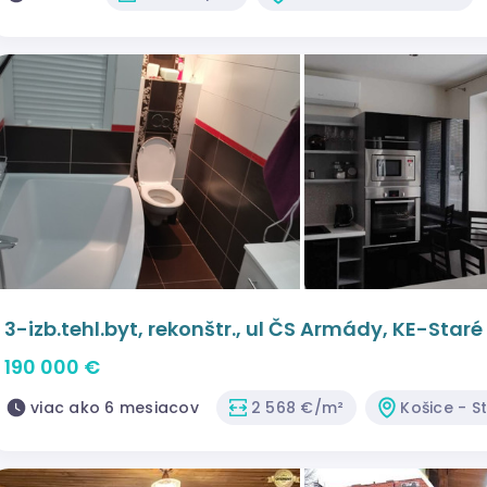
3-izb.tehl.byt, rekonštr., ul ČS Armády, KE-Star
190 000 €
viac ako 6 mesiacov
2 568 €/m²
Košice - S