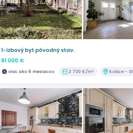
1-izbový byt pôvodný stav.
81 000 €
viac ako 6 mesiacov
2 700 €/m²
Košice - S