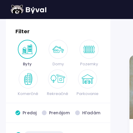
Filter
Byty
Domy
Pozemky
Komerčné
Rekreačné
Parkovanie
Predaj
Prenájom
Hľadám