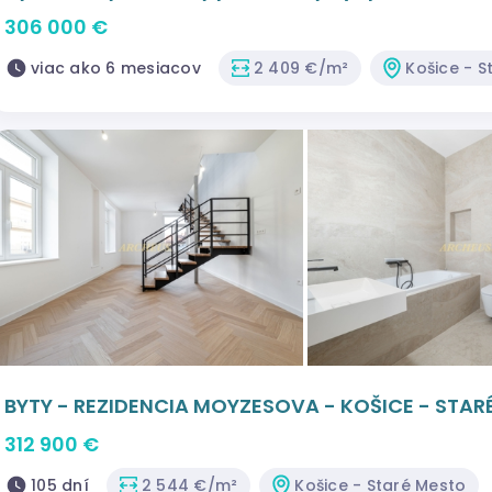
306 000 €
viac ako 6 mesiacov
2 409 €/m²
Košice - S
BYTY - REZIDENCIA MOYZESOVA - KOŠICE - STAR
312 900 €
105 dní
2 544 €/m²
Košice - Staré Mesto