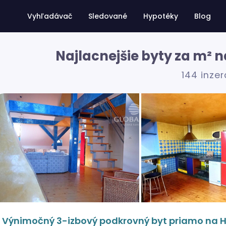
Vyhľadávač
Sledované
Hypotéky
Blog
Najlacnejšie byty za m² n
144 inze
Výnimočný 3-izbový podkrovný byt priamo na Hl