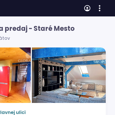
a predaj - Staré Mesto
rátov
avnej ulici