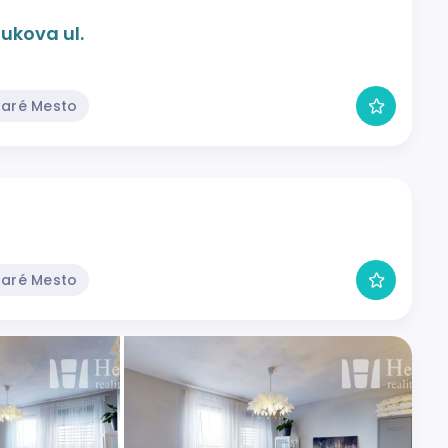
lukova ul.
taré Mesto
taré Mesto