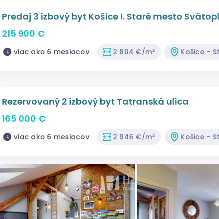
Predaj 3 izbový byt Košice I. Staré mesto Svätop
215 900 €
viac ako 6 mesiacov
2 804 €/m²
Košice - S
Rezervovaný 2 izbový byt Tatranská ulica
165 000 €
viac ako 6 mesiacov
2 946 €/m²
Košice - S