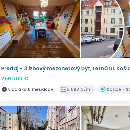
Predaj - 3 izbový mezonetový byt, Letná ul. Koši
259 000 €
viac ako 6 mesiacov
2 698 €/m²
Košice - S