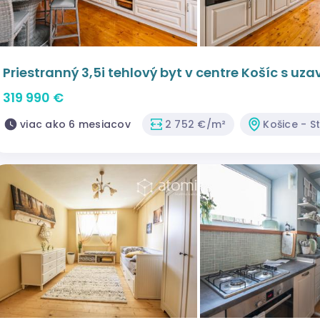
Priestranný 3,5i tehlový byt v centre Košíc s u
319 990 €
viac ako 6 mesiacov
2 752 €/m²
Košice - S