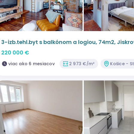
3-izb.tehl.byt s balkónom a logiou, 74m2, Jiskro
220 000 €
viac ako 6 mesiacov
2 973 €/m²
Košice - S