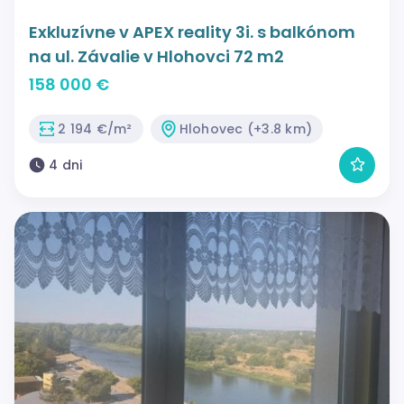
Exkluzívne v APEX reality 3i. s balkónom
na ul. Závalie v Hlohovci 72 m2
158 000 €
2 194 €/m²
Hlohovec (+3.8 km)
4 dni