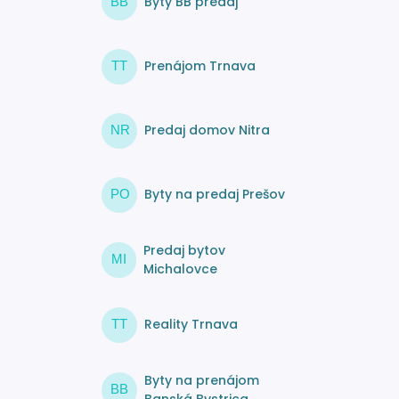
Byty BB predaj
BB
Prenájom Trnava
TT
Predaj domov Nitra
NR
Byty na predaj Prešov
PO
Predaj bytov
MI
Michalovce
Reality Trnava
TT
Byty na prenájom
BB
Banská Bystrica