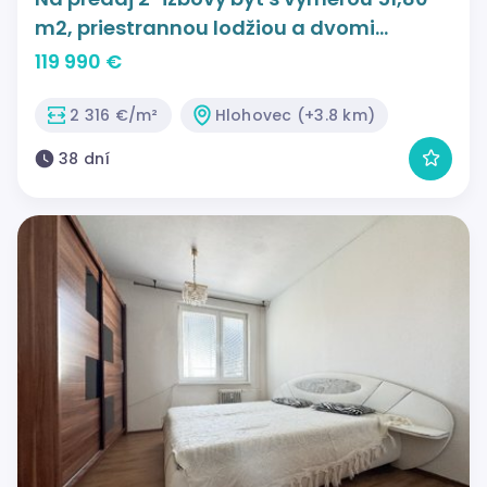
m2, priestrannou lodžiou a dvomi
pivnicami priamo v centre Hlohovca.
119 990 €
2 316 €/m²
Hlohovec (+3.8 km)
38 dní