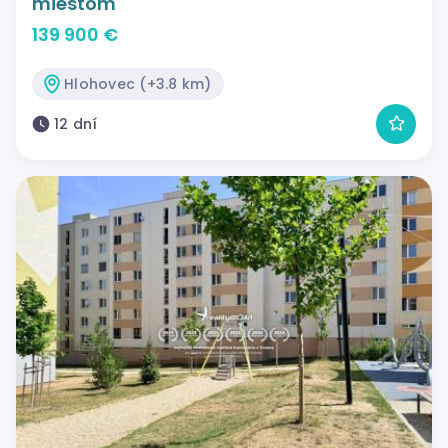
miestom
139 900 €
Hlohovec (+3.8 km)
12 dní