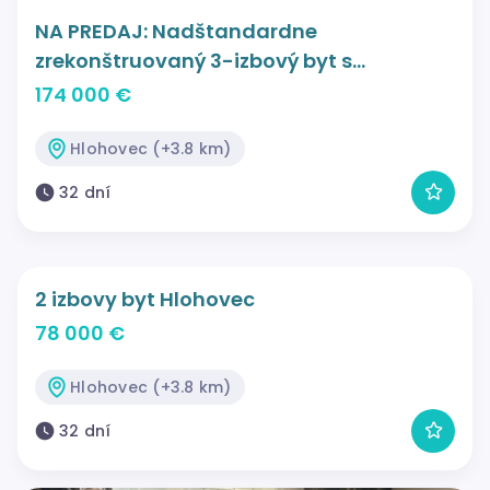
NA PREDAJ: Nadštandardne
zrekonštruovaný 3-izbový byt s
balkónom a krásnym výhľadom -
174 000 €
Hlohovec.
Hlohovec (+3.8 km)
32 dní
2 izbovy byt Hlohovec
78 000 €
Hlohovec (+3.8 km)
32 dní