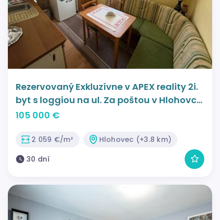
Rezervovaný Exkluzívne v APEX reality 2i.
byt s loggiou na ul. Za poštou v Hlohovci,
51 m2, 2x pivnica
105 000 €
2 059 €/m²
Hlohovec (+3.8 km)
30 dní