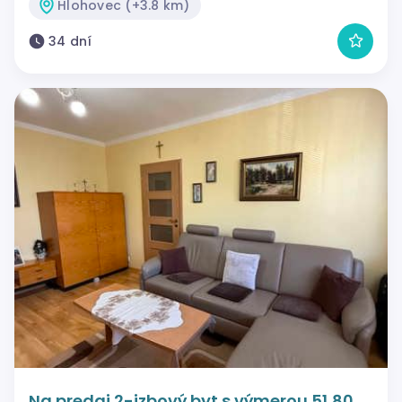
Hlohovec (+3.8 km)
34 dní
Na predaj 2-izbový byt s výmerou 51,80