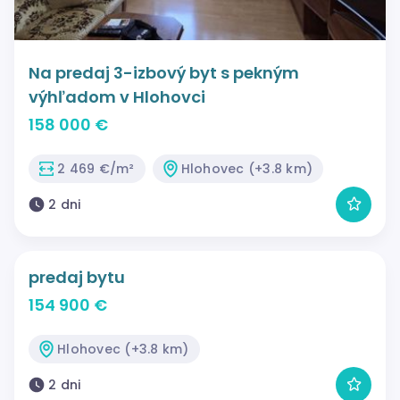
Na predaj 3-izbový byt s pekným
výhľadom v Hlohovci
158 000 €
2 469 €/m²
Hlohovec (+3.8 km)
2 dni
predaj bytu
154 900 €
Hlohovec (+3.8 km)
2 dni