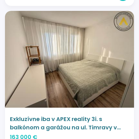
Exkluzívne iba v APEX reality 3i. s
balkónom a garážou na ul. Timravy v
Hlohovci + 3D obhliadka
163 000 €