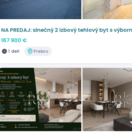
NA PREDAJ: slnečný 2 izbový tehlový byt s výbor
167 900 €
1 deň
Prešov