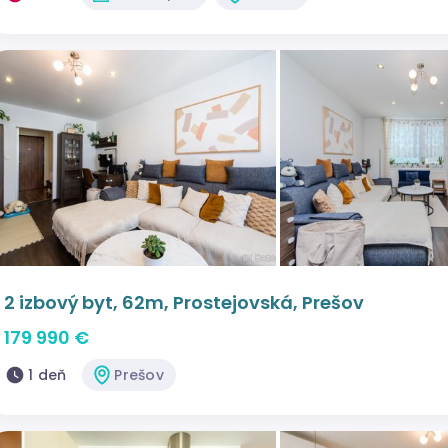
2 izbový byt, 62m, Prostejovská, Prešov
179 990 €
1 deň
Prešov