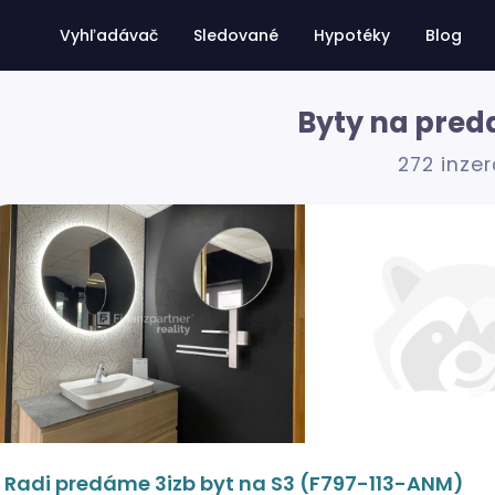
Vyhľadávač
Sledované
Hypotéky
Blog
Byty na preda
272 inze
Radi predáme 3izb byt na S3 (F797-113-ANM)