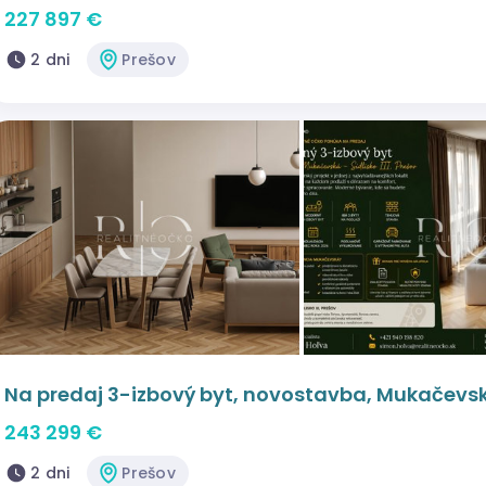
227 897 €
2 dni
Prešov
Na predaj 3-izbový byt, novostavba, Mukačevsk
243 299 €
2 dni
Prešov