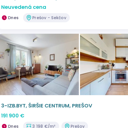
Neuvedená cena
Dnes
Prešov - Sekčov
3-IZB.BYT, ŠIRŠIE CENTRUM, PREŠOV
191 900 €
Dnes
3 198 €/m²
Prešov