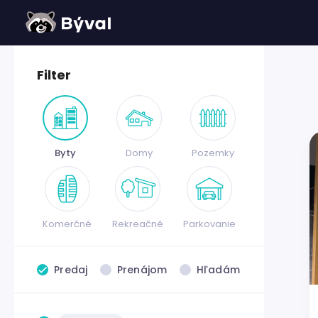
Filter
Byty
Domy
Pozemky
Komerčné
Rekreačné
Parkovanie
Predaj
Prenájom
Hľadám