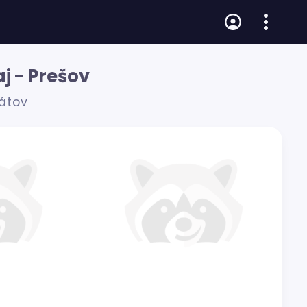
j - Prešov
rátov