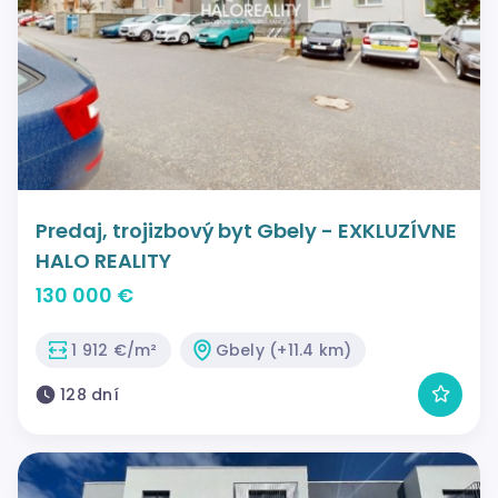
Predaj, trojizbový byt Gbely - EXKLUZÍVNE
HALO REALITY
130 000 €
1 912 €/m²
Gbely (+11.4 km)
128 dní