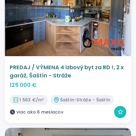
PREDAJ / VÝMENA 4 izbový byt za RD !, 2 x
garáž, Šaštín - Stráže
125 000 €
1 563 €/m²
Šaštín-Stráže - Šaštín
viac ako 6 mesiacov