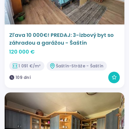
Zľava 10 000€! PREDAJ: 3-izbový byt so
záhradou a garážou - Šaštín
120 000 €
1 091 €/m²
Šaštín-Stráže - Šaštín
109 dní