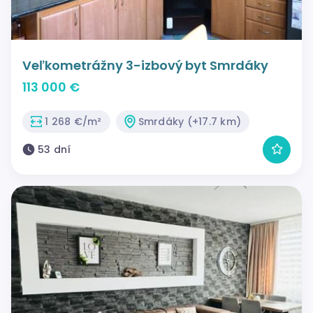
Veľkometrážny 3-izbový byt Smrdáky
113 000 €
1 268 €/m²
Smrdáky (+17.7 km)
53 dní