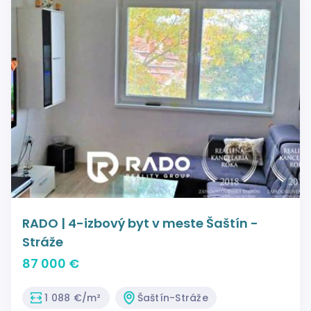
RADO | 4-izbový byt v meste Šaštín -
Stráže
87 000 €
1 088 €/m²
Šaštín-Stráže