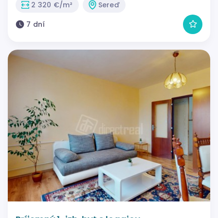
2 320 €/m²
Sereď
7 dní