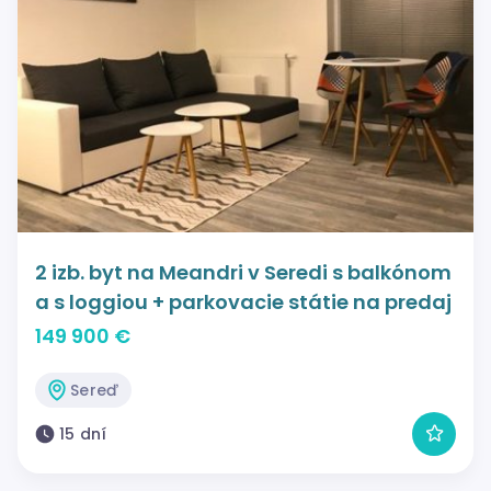
2 izb. byt na Meandri v Seredi s balkónom
a s loggiou + parkovacie státie na predaj
149 900 €
Sereď
15 dní