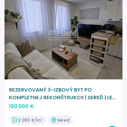
REZERVOVANÝ 3-IZBOVÝ BYT PO
KOMPLETNEJ REKONŠTRUKCII | SEREĎ | LEN
5 MINÚT OD CENTRA ID047-113-EVBA
130 000 €
2 063 €/m²
Sereď