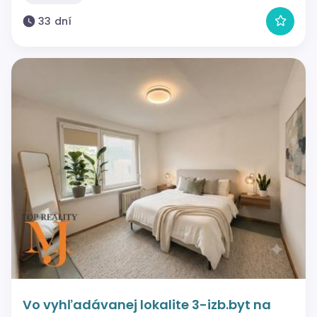
33 dní
Vo vyhľadávanej lokalite 3-izb.byt na