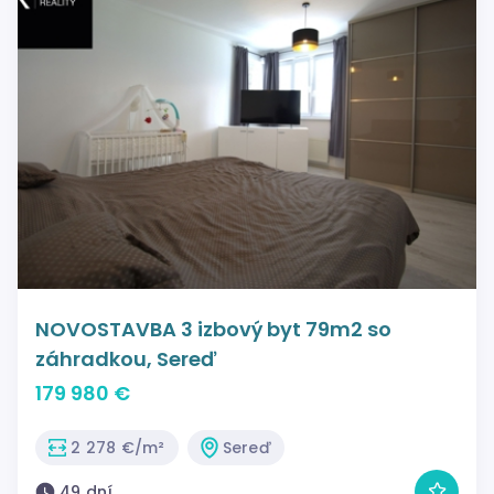
NOVOSTAVBA 3 izbový byt 79m2 so
záhradkou, Sereď
179 980 €
2 278 €/m²
Sereď
49 dní