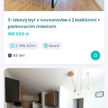
3-izbový byt v novostavbe s 2 balkónmi +
parkovacím miestom
186 000 €
2 296 €/m²
Sereď
43 dní