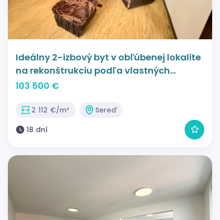
Ideálny 2-izbový byt v obľúbenej lokalite
na rekonštrukciu podľa vlastných
predstáv
103 500 €
2 112 €/m²
Sereď
18 dní