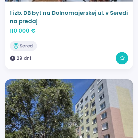
1 izb. DB byt na Dolnomajerskej ul. v Seredi
na predaj
110 000 €
Sereď
29 dní