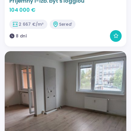
Príjemný 1-izb. byt s loggiou
104 000 €
2 667 €/m²
Sereď
8 dní