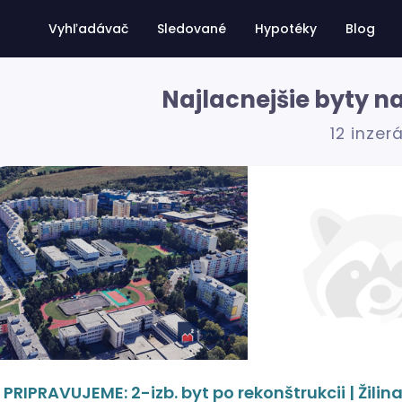
Vyhľadávač
Sledované
Hypotéky
Blog
Najlacnejšie byty na
12 inzer
PRIPRAVUJEME: 2-izb. byt po rekonštrukcii | Žilin