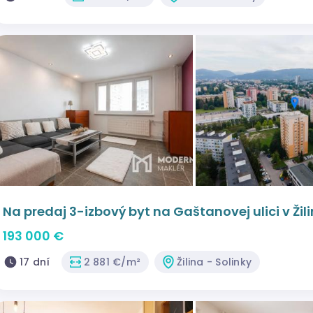
Na predaj 3-izbový byt na Gaštanovej ulici v Žil
193 000 €
17 dní
2 881 €/m²
Žilina - Solinky