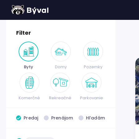
Filter
Byty
Domy
Pozemky
Komerčné
Rekreačné
Parkovanie
Predaj
Prenájom
Hľadám