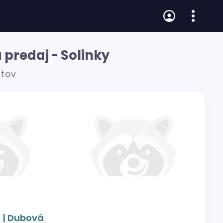
 predaj - Solinky
átov
a | Dubová