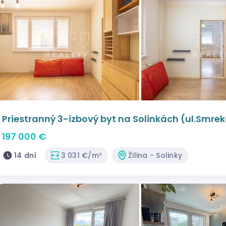
Priestranný 3-izbový byt na Solinkách (ul.Smre
197 000 €
14 dní
3 031 €/m²
Žilina - Solinky