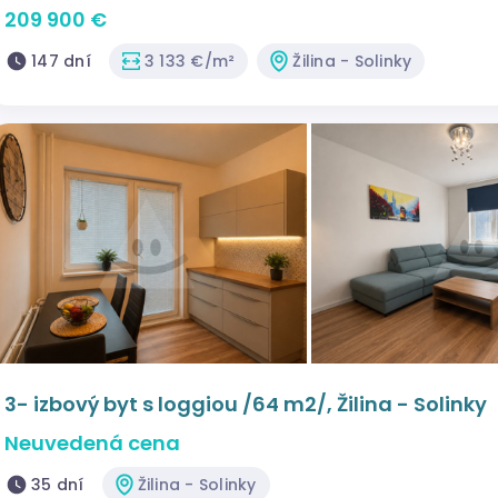
209 900 €
147 dní
3 133 €/m²
Žilina - Solinky
3- izbový byt s loggiou /64 m2/, Žilina - Solinky
Neuvedená cena
35 dní
Žilina - Solinky