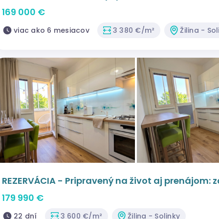
169 000 €
viac ako 6 mesiacov
3 380 €/m²
Žilina - So
REZERVÁCIA - Pripravený na život aj prenájom: za
Solinky, Cena: 179.990€
179 990 €
22 dní
3 600 €/m²
Žilina - Solinky