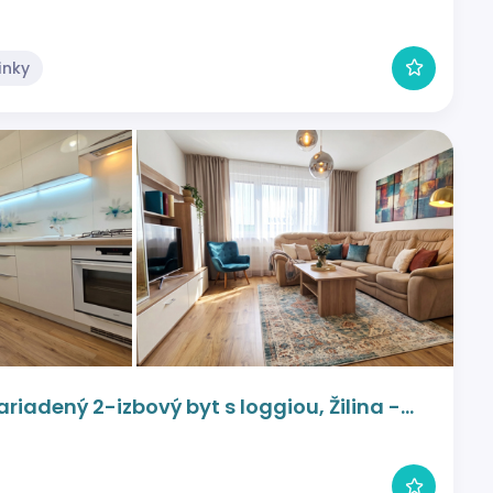
linky
riadený 2-izbový byt s loggiou, Žilina -