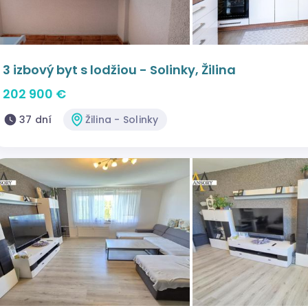
3 izbový byt s lodžiou - Solinky, Žilina
202 900 €
37 dní
Žilina - Solinky