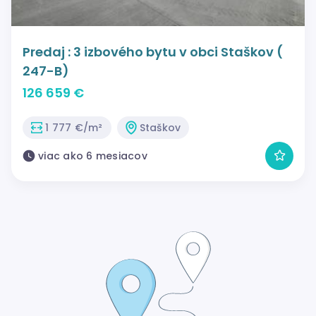
Predaj : 3 izbového bytu v obci Staškov (
247-B)
126 659 €
1 777 €/m²
Staškov
viac ako 6 mesiacov