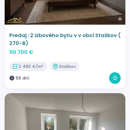
Predaj : 2 izbového bytu v v obci Staškov (
270-B)
110 700 €
2 460 €/m²
Staškov
59 dní