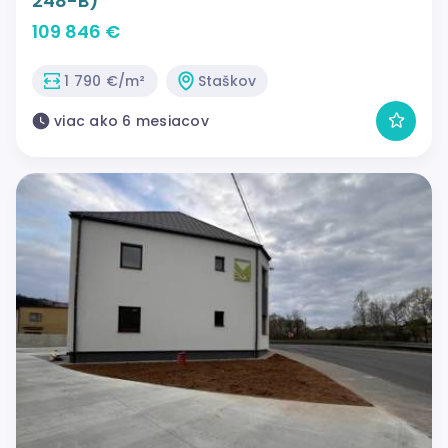
248-B)
109 846 €
1 790 €/m²
Staškov
viac ako 6 mesiacov