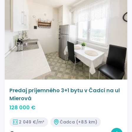
Predaj príjemného 3+1 bytu v Čadci na ul
Mierová
128 000 €
2 049 €/m²
Čadca (+8.5 km)