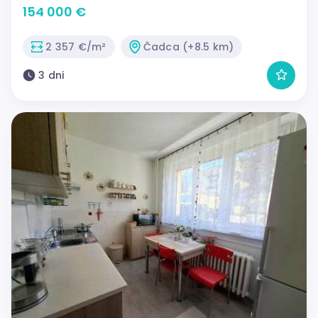
154 000 €
2 357 €/m²
Čadca (+8.5 km)
3 dni