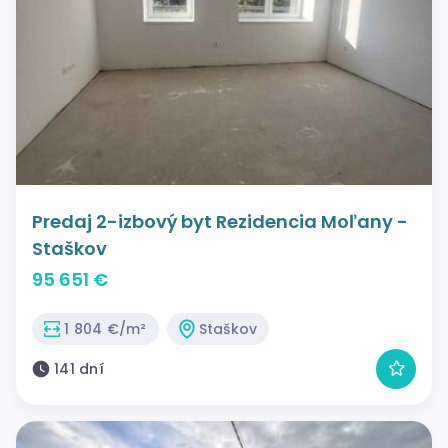
Predaj 2-izbový byt Rezidencia Moľany -
Staškov
95 651 €
1 804 €/m²
Staškov
141 dní