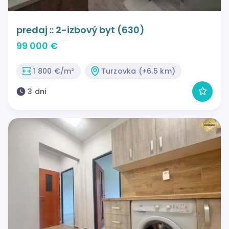
predaj :: 2-izbový byt (630)
99 000 €
1 800 €/m²
Turzovka (+6.5 km)
3 dni