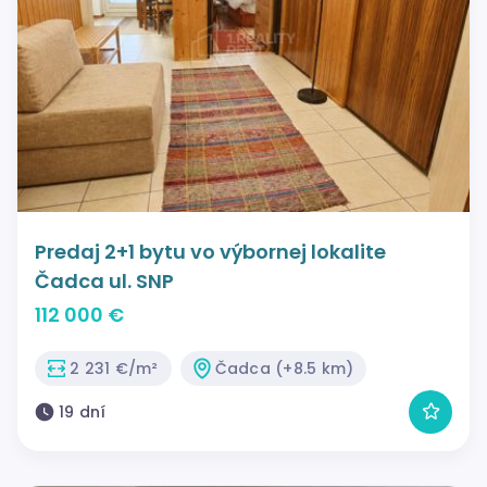
Predaj 2+1 bytu vo výbornej lokalite
Čadca ul. SNP
112 000 €
2 231 €/m²
Čadca (+8.5 km)
19 dní