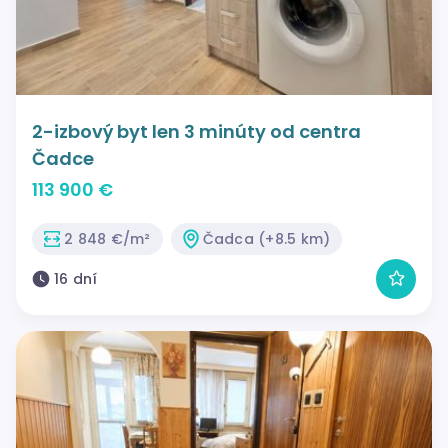
2-izbový byt len 3 minúty od centra
Čadce
113 900 €
2 848 €/m²
Čadca (+8.5 km)
16 dní