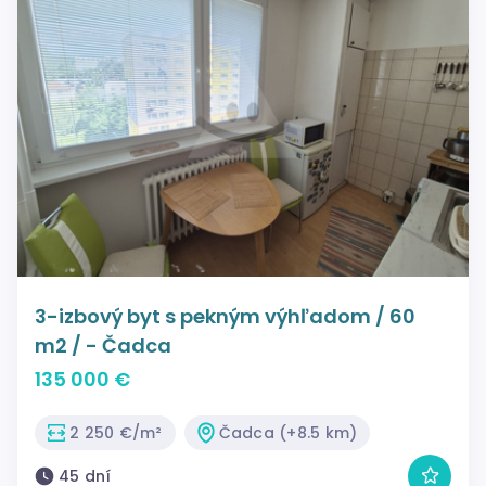
3-izbový byt s pekným výhľadom / 60
m2 / - Čadca
135 000 €
2 250 €/m²
Čadca (+8.5 km)
45 dní