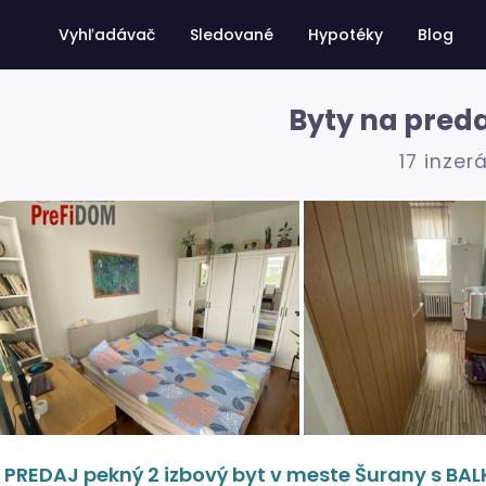
Vyhľadávač
Sledované
Hypotéky
Blog
Byty na preda
17 inzer
PREDAJ pekný 2 izbový byt v meste Šurany s B