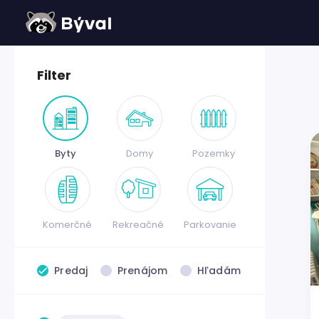
Filter
Byty
Domy
Pozemky
Komerčné
Rekreačné
Parkovanie
Predaj
Prenájom
Hľadám