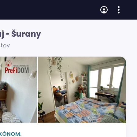
j - Šurany
átov
ALKÓNOM.