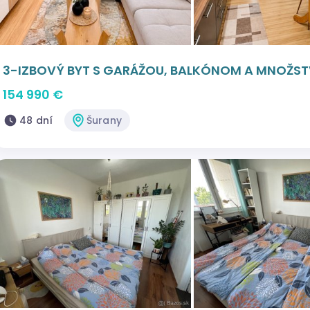
3-IZBOVÝ BYT S GARÁŽOU, BALKÓNOM A MNOŽS
154 990 €
48 dní
Šurany