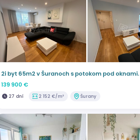
2i byt 65m2 v Šuranoch s potokom pod oknami.
139 900 €
27 dní
2 152 €/m²
Šurany