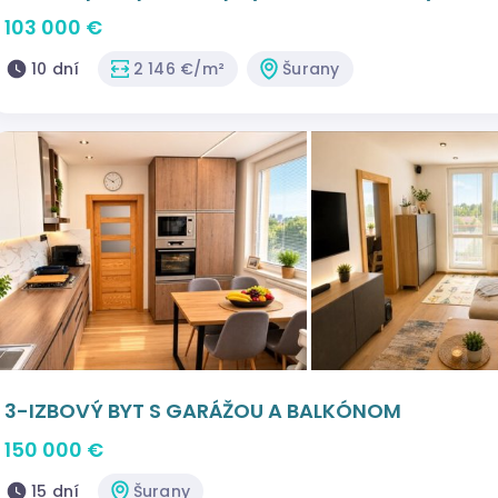
103 000 €
10 dní
2 146 €/m²
Šurany
3-IZBOVÝ BYT S GARÁŽOU A BALKÓNOM
150 000 €
15 dní
Šurany