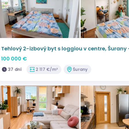
Tehlový 2-izbový byt s loggiou v centre, Šurany
100 000 €
37 dní
2 117 €/m²
Šurany