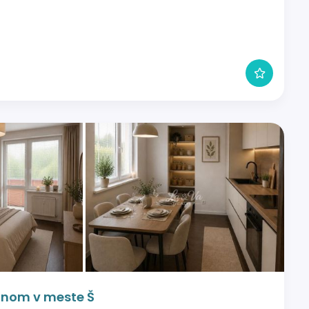
kónom v meste Š