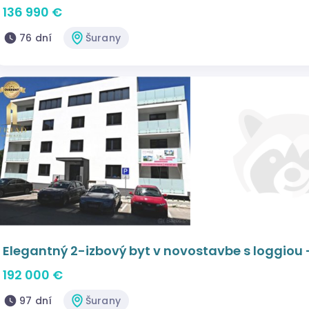
136 990 €
76 dní
Šurany
Elegantný 2-izbový byt v novostavbe s loggiou 
192 000 €
97 dní
Šurany