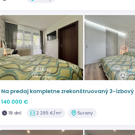
Na predaj kompletne zrekonštruovaný 3-izbový by
mesta Šurany
140 000 €
19 dní
2 295 €/m²
Šurany