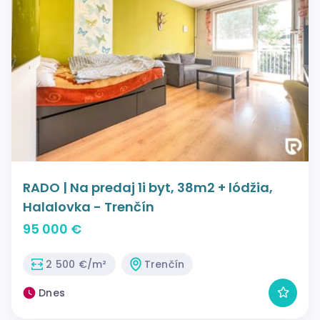
RADO | Na predaj 1i byt, 38m2 + lódžia,
Halalovka - Trenčín
95 000 €
2 500 €/m²
Trenčín
Dnes