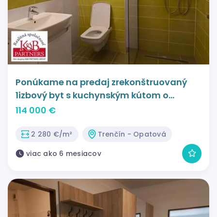
Ponúkame na predaj zrekonštruovaný
1izbový byt s kuchynským kútom o
rozlohe 50m2 v Trenčíne.
114 000 €
2 280 €/m²
Trenčín - Opatová
viac ako 6 mesiacov