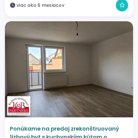
viac ako 6 mesiacov
Ponúkame na predaj zrekonštruovaný
1izbový byt s kuchynským kútom o