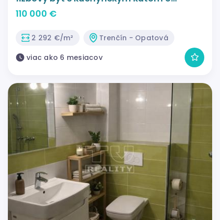
rozlohe 48m2 v Trenčíne.
110 000 €
2 292 €/m²
Trenčín - Opatová
viac ako 6 mesiacov