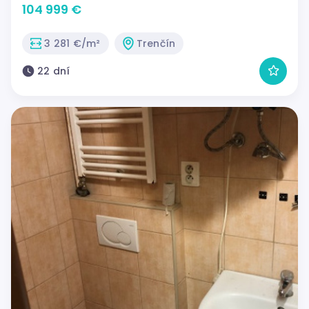
104 999 €
3 281 €/m²
Trenčín
22 dní