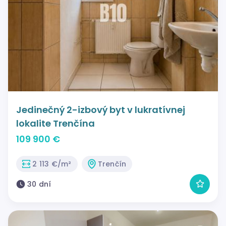
Jedinečný 2-izbový byt v lukratívnej
lokalite Trenčína
109 900 €
2 113 €/m²
Trenčín
30 dní