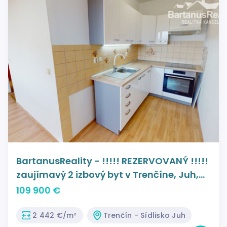
BartanusReality - !!!!! REZERVOVANÝ !!!!!
zaujímavý 2 izbový byt v Trenčíne, Juh,
Bazovského ulica.
109 900 €
2 442 €/m²
Trenčín - Sídlisko Juh