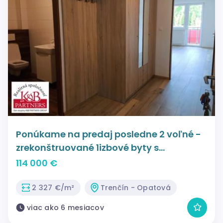
Ponúkame na predaj posledne 2 voľné -
zrekonštruované 1izbové byty s
kuchynským kútom v Trenčíne.
114 000 €
2 327 €/m²
Trenčín - Opatová
viac ako 6 mesiacov