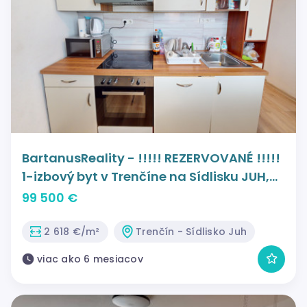
BartanusReality - !!!!! REZERVOVANÉ !!!!!
1-izbový byt v Trenčíne na Sídlisku JUH,
ul. Lavičkova.
99 500 €
2 618 €/m²
Trenčín - Sídlisko Juh
viac ako 6 mesiacov