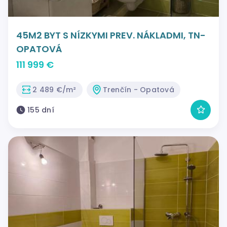
45M2 BYT S NÍZKYMI PREV. NÁKLADMI, TN-
OPATOVÁ
111 999 €
2 489 €/m²
Trenčín - Opatová
155 dní