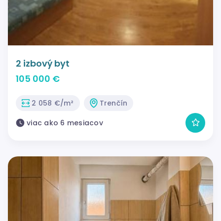
2 izbový byt
105 000 €
2 058 €/m²
Trenčín
viac ako 6 mesiacov