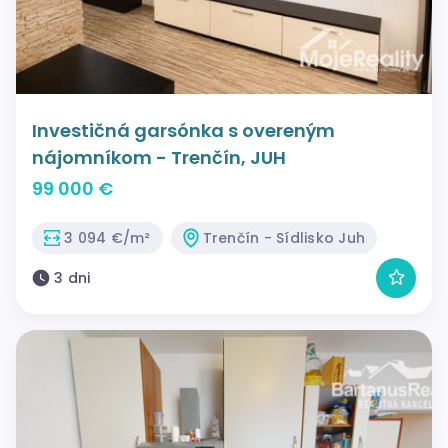
Investičná garsónka s overeným
nájomníkom - Trenčín, JUH
99 000 €
3 094 €/m²
Trenčín - Sídlisko Juh
3 dni