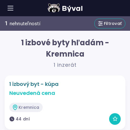
1
Filtrovať
nehnuteľností
1 izbové byty hľadám -
Kremnica
1 inzerát
1 izbový byt - kúpa
Neuvedená cena
Kremnica
44 dní