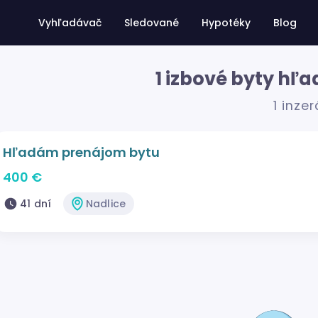
Vyhľadávač
Sledované
Hypotéky
Blog
1 izbové byty hľ
1 inzer
Hľadám prenájom bytu
400 €
41 dní
Nadlice