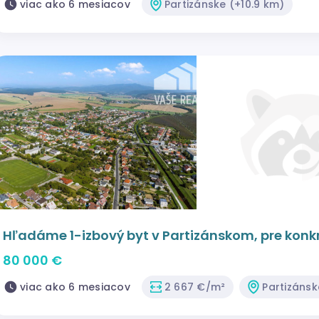
viac ako 6 mesiacov
Partizánske (+10.9 km)
Hľadáme 1-izbový byt v Partizánskom, pre kon
80 000 €
viac ako 6 mesiacov
2 667 €/m²
Partizánsk