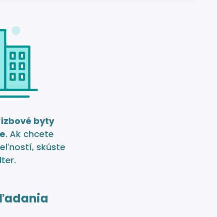
 izbové byty
ce
. Ak chcete
eľností, skúste
lter.
ľadania