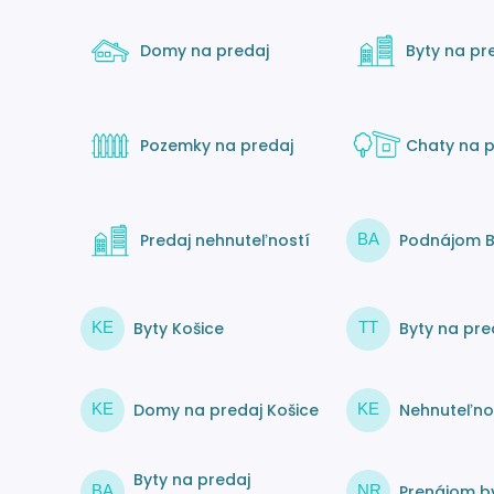
Domy na predaj
Byty na pr
Pozemky na predaj
Chaty na p
Predaj nehnuteľností
Podnájom B
BA
Byty Košice
Byty na pre
KE
TT
Domy na predaj Košice
Nehnuteľnos
KE
KE
Byty na predaj
Prenájom by
BA
NR