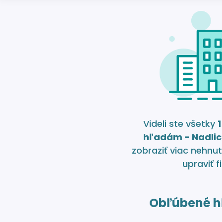
Videli ste všetky
1
hľadám - Nadli
zobraziť viac nehnut
upraviť fi
Obľúbené h