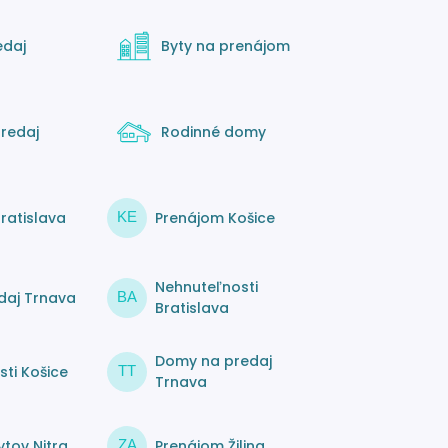
edaj
Byty na prenájom
redaj
Rodinné domy
ratislava
Prenájom Košice
KE
Nehnuteľnosti
daj Trnava
BA
Bratislava
Domy na predaj
ti Košice
TT
Trnava
tov Nitra
Prenájom Žilina
ZA