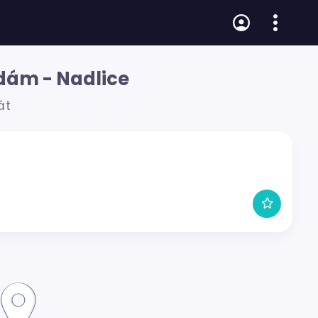
adám - Nadlice
át