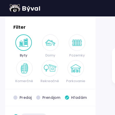
Filter
Byty
Domy
Pozemky
Komerčné
Rekreačné
Parkovanie
Predaj
Prenájom
Hľadám