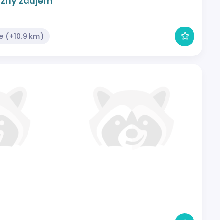
ózny záujem
e (+10.9 km)