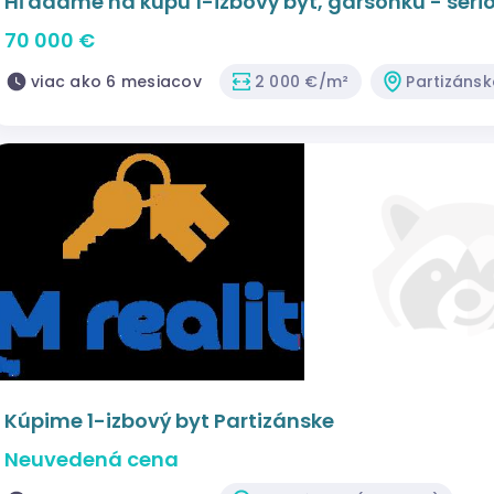
Hľadáme na kúpu 1-izbový byt, garsónku - seri
70 000 €
viac ako 6 mesiacov
2 000 €/m²
Partizánsk
Kúpime 1-izbový byt Partizánske
Neuvedená cena