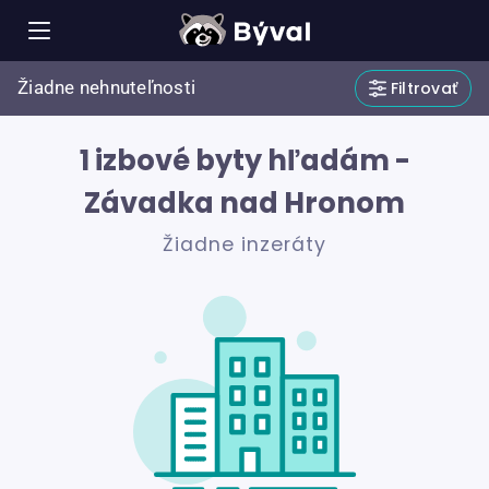
Žiadne nehnuteľnosti
Filtrovať
1 izbové byty hľadám -
Závadka nad Hronom
Žiadne inzeráty