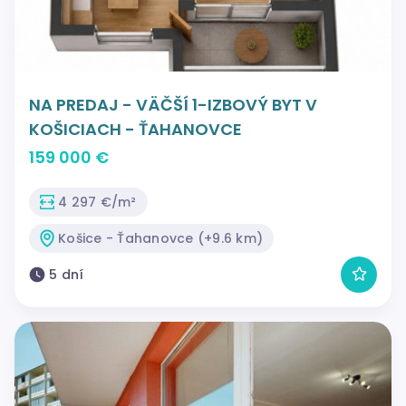
NA PREDAJ - VÄČŠÍ 1-IZBOVÝ BYT V
KOŠICIACH - ŤAHANOVCE
159 000 €
4 297 €/m²
Košice - Ťahanovce (+9.6 km)
5 dní