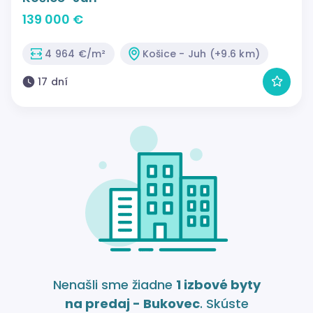
139 000 €
4 964 €/m²
Košice - Juh (+9.6 km)
17 dní
Nenašli sme žiadne
1 izbové byty
na predaj - Bukovec
. Skúste