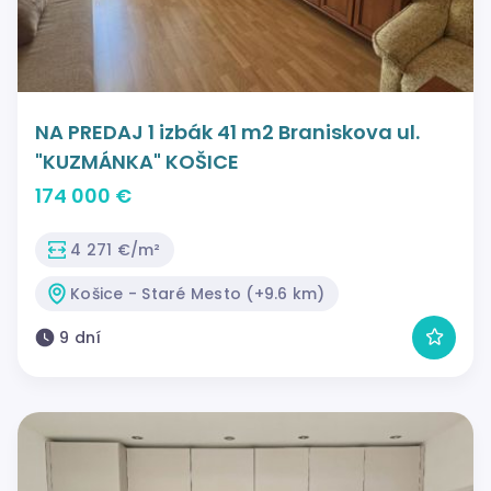
NA PREDAJ 1 izbák 41 m2 Braniskova ul.
"KUZMÁNKA" KOŠICE
174 000 €
4 271 €/m²
Košice - Staré Mesto (+9.6 km)
9 dní