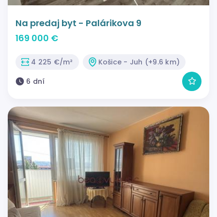
Na predaj byt - Palárikova 9
169 000 €
4 225 €/m²
Košice - Juh (+9.6 km)
6 dní