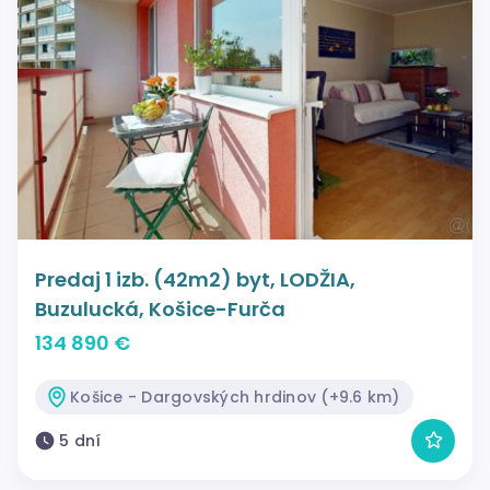
Predaj 1 izb. (42m2) byt, LODŽIA,
Buzulucká, Košice-Furča
134 890 €
Košice - Dargovských hrdinov (+9.6 km)
5 dní