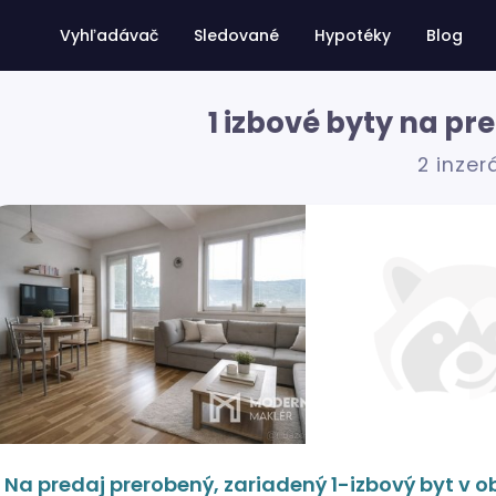
Vyhľadávač
Sledované
Hypotéky
Blog
1 izbové byty na pr
2 inzer
Na predaj prerobený, zariadený 1-izbový byt v 