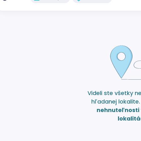
Videli ste všetky n
hľadanej lokalite
nehnuteľnosti 
lokalitá