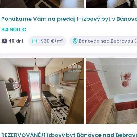
Ponúkame Vám na predaj 1-izbový byt v Bánov
84 900 €
46 dní
1 930 €/m²
Bánovce nad Bebravou (+
REZERVOVANÉ/1 izbový byt Bánovce nad Bebra