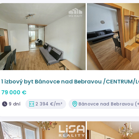
1 izbový byt Bánovce nad Bebravou /CENTRUM
79 000 €
9 dní
2 394 €/m²
Bánovce nad Bebravou (+