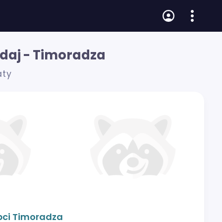
edaj - Timoradza
áty
obci Timoradza