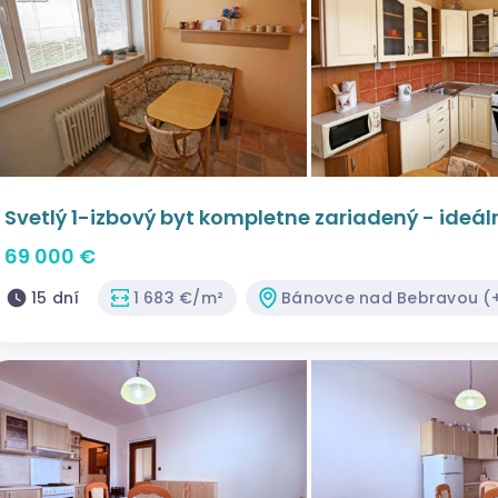
Svetlý 1-izbový byt kompletne zariadený - ideál
investícia na prenájom!
69 000 €
15 dní
1 683 €/m²
Bánovce nad Bebravou (+