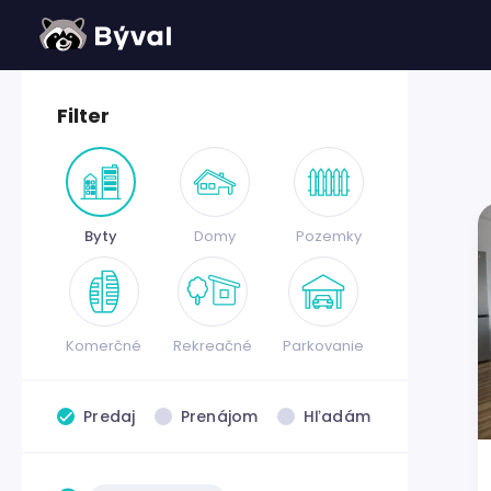
Filter
Byty
Domy
Pozemky
Komerčné
Rekreačné
Parkovanie
Predaj
Prenájom
Hľadám