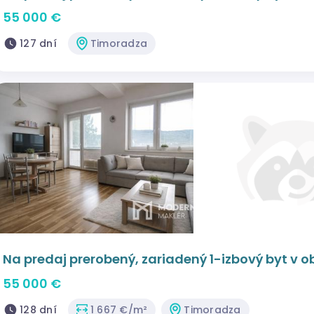
55 000 €
127 dní
Timoradza
Na predaj prerobený, zariadený 1-izbový byt v 
55 000 €
128 dní
1 667 €/m²
Timoradza