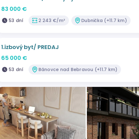
83 000 €
53 dní
2 243 €/m²
Dubnička (+11.7 km)
1.izbový byt/ PREDAJ
65 000 €
53 dní
Bánovce nad Bebravou (+11.7 km)