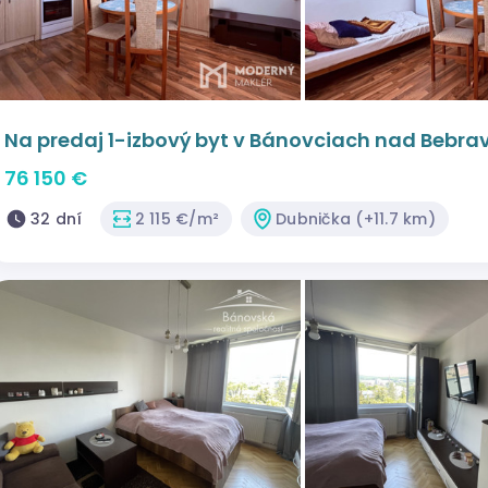
Na predaj 1-izbový byt v Bánovciach nad Bebrav
76 150 €
32 dní
2 115 €/m²
Dubnička (+11.7 km)