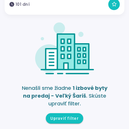
101 dní
Nenašli sme žiadne
1 izbové byty
na predaj - Veľký Šariš
. Skúste
upraviť filter.
Upraviť filter