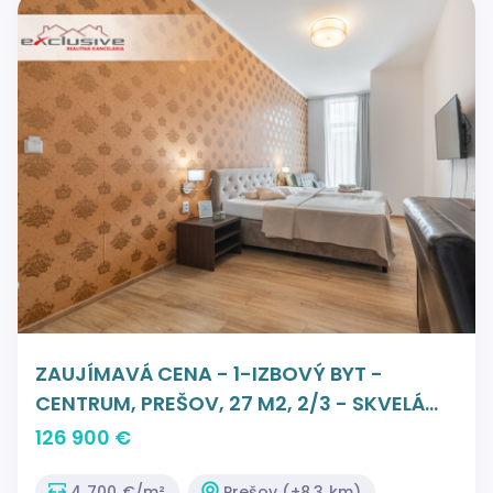
ZAUJÍMAVÁ CENA - 1-IZBOVÝ BYT -
CENTRUM, PREŠOV, 27 M2, 2/3 - SKVELÁ
INVESTÍCIA
126 900 €
4 700 €/m²
Prešov (+8.3 km)