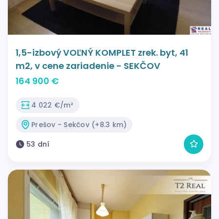
1,5-izbový VOĽNÝ KOMPLET zrek. byt, 41
m2, v cene zariadenie - SEKČOV
164 900 €
4 022 €/m²
Prešov - Sekčov (+8.3 km)
53 dní