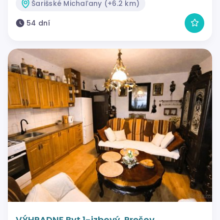
Šarišské Michaľany (+6.2 km)
54 dní
VÝHRADNE Byt 1-izbový, Prešov,