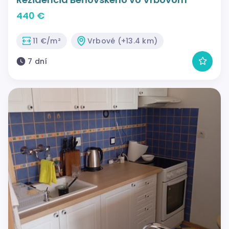
440 €
11 €/m²
Vrbové (+13.4 km)
7 dní