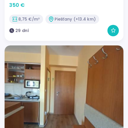
350 €
8,75 €/m²
Piešťany (+13.4 km)
29 dní