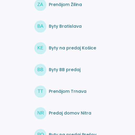
Prenájom Žilina
ZA
Byty Bratislava
BA
Byty na predaj Košice
KE
Byty BB predaj
BB
Prenájom Trnava
TT
Predaj domov Nitra
NR
Byty na predaj Prešov
PO