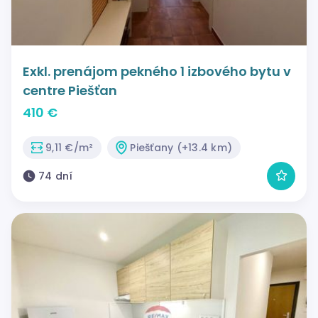
Exkl. prenájom pekného 1 izbového bytu v
centre Piešťan
410 €
9,11 €/m²
Piešťany (+13.4 km)
74 dní