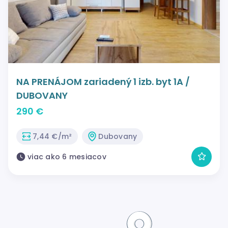
NA PRENÁJOM zariadený 1 izb. byt 1A /
DUBOVANY
290 €
7,44 €/m²
Dubovany
viac ako 6 mesiacov