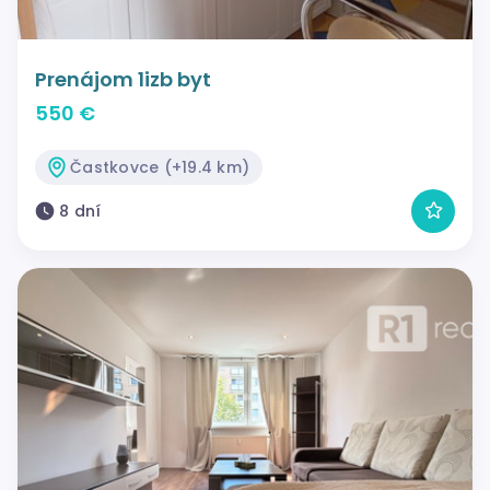
Prenájom 1izb byt
550 €
Častkovce (+19.4 km)
8 dní