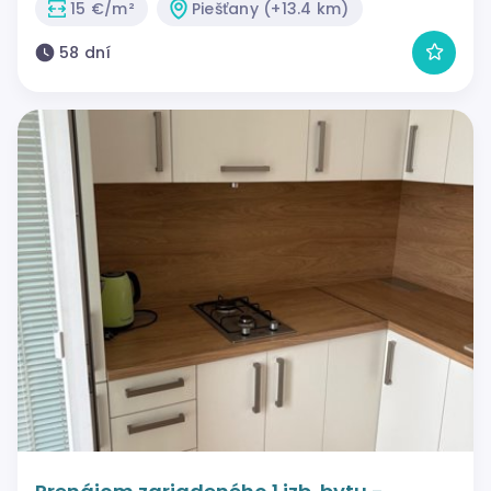
15 €/m²
Piešťany (+13.4 km)
58 dní