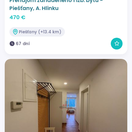
Prenájom zariadeného 1 izb. bytu -
Piešťany, A. Hlinku
470 €
Piešťany (+13.4 km)
67 dní