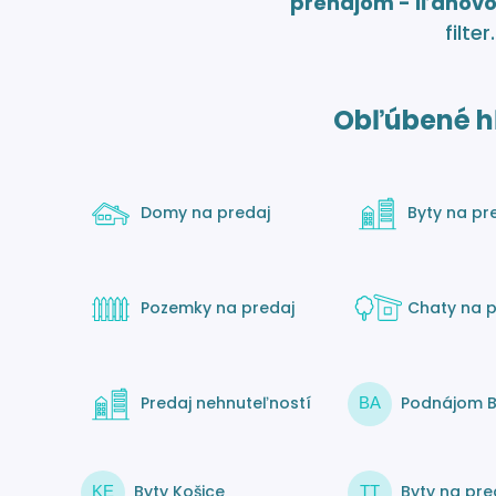
prenájom - Iľanov
filter.
Obľúbené h
Domy na predaj
Byty na pr
Pozemky na predaj
Chaty na p
Predaj nehnuteľností
Podnájom B
BA
Byty Košice
Byty na pre
KE
TT