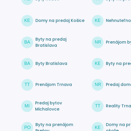
Domy na predaj Košice
Nehnuteľnos
KE
KE
Byty na predaj
Prenájom by
BA
NR
Bratislava
Byty Bratislava
Byty na pre
BA
KE
Prenájom Trnava
Predaj dom
TT
NR
Predaj bytov
Reality Trn
MI
TT
Michalovce
Byty na prenájom
Domy na pr
PO
KE
Prešov
okolie