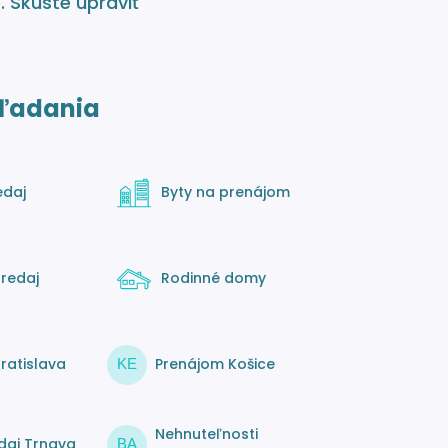
o
. Skúste upraviť
ľadania
edaj
Byty na prenájom
redaj
Rodinné domy
ratislava
Prenájom Košice
KE
Nehnuteľnosti
daj Trnava
BA