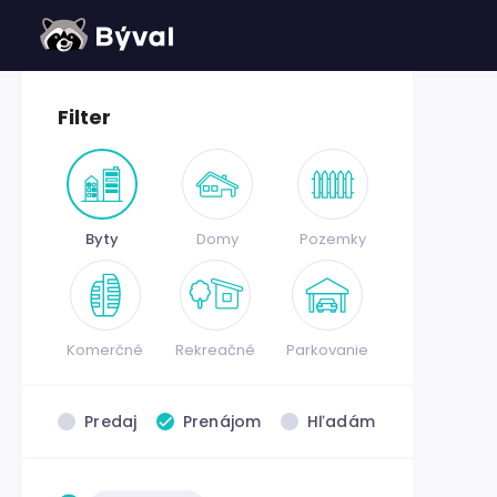
Filter
Byty
Domy
Pozemky
Komerčné
Rekreačné
Parkovanie
Predaj
Prenájom
Hľadám