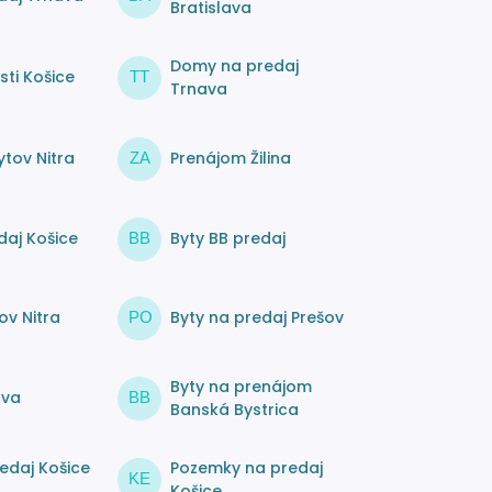
Bratislava
Domy na predaj
ti Košice
TT
Trnava
tov Nitra
Prenájom Žilina
ZA
daj Košice
Byty BB predaj
BB
ov Nitra
Byty na predaj Prešov
PO
Byty na prenájom
ava
BB
Banská Bystrica
edaj Košice
Pozemky na predaj
KE
Košice