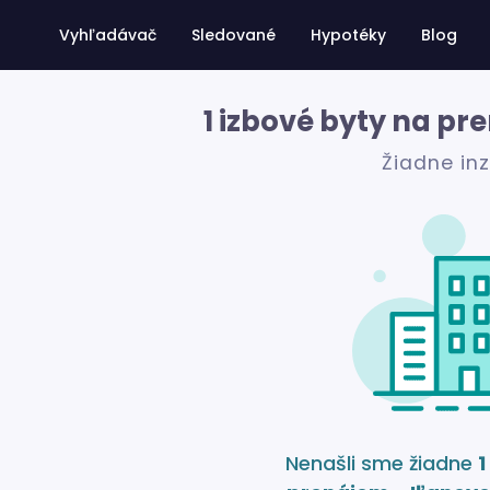
Vyhľadávač
Sledované
Hypotéky
Blog
1 izbové byty na pr
Žiadne in
Nenašli sme žiadne
1