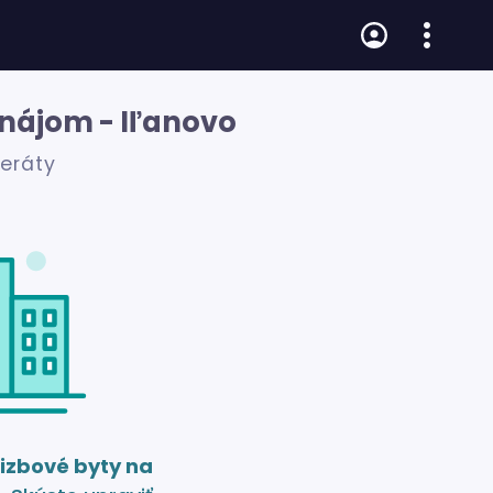
enájom - Iľanovo
zeráty
 izbové byty na