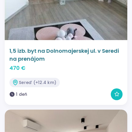
1,5 izb. byt na Dolnomajerskej ul. v Seredi
na prenájom
470 €
Sereď (+12.4 km)
1 deň