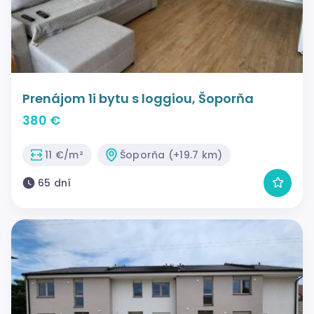
Prenájom 1i bytu s loggiou, Šoporňa
380 €
11 €/m²
Šoporňa (+19.7 km)
65 dní