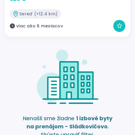
Sereď (+12.4 km)
viac ako 6 mesiacov
Nenašli sme žiadne
1 izbové byty
na prenájom - Sládkovičovo
.
Skúste upraviť filter.