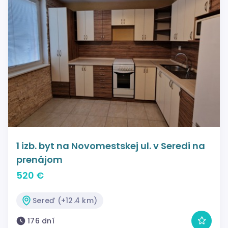
1 izb. byt na Novomestskej ul. v Seredi na
prenájom
520 €
Sereď (+12.4 km)
176 dní