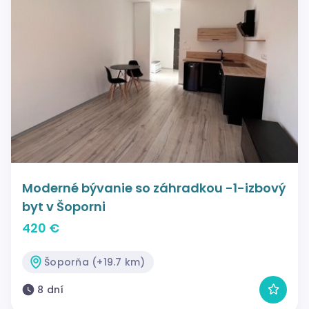
Moderné bývanie so záhradkou -1-izbový
byt v Šoporni
420 €
Šoporňa (+19.7 km)
8 dní