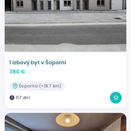
1 izbový byt v Šoporni
380 €
Šoporňa (+19.7 km)
117 dní