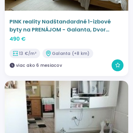
PINK reality Nadštandardné 1-izbové
byty na PRENÁJOM - Galanta, Dvor
Garažd
490 €
13 €/m²
Galanta (+8 km)
viac ako 6 mesiacov