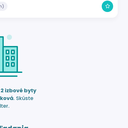
m)
e
2 izbové byty
iková
. Skúste
lter.