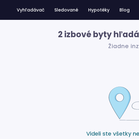
Vyhľadávač
Sledované
Hypotéky
Blog
2 izbové byty hľad
Žiadne in
Videli ste všetky n