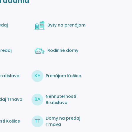
ľadania
edaj
Byty na prenájom
redaj
Rodinné domy
ratislava
Prenájom Košice
KE
Nehnuteľnosti
daj Trnava
BA
Bratislava
Domy na predaj
ti Košice
TT
Trnava