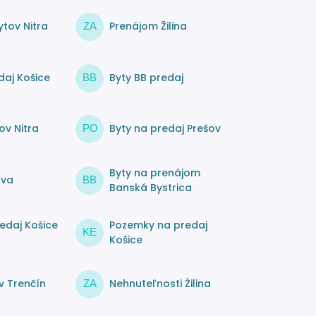
tov Nitra
Prenájom Žilina
ZA
daj Košice
Byty BB predaj
BB
ov Nitra
Byty na predaj Prešov
PO
Byty na prenájom
ava
BB
Banská Bystrica
edaj Košice
Pozemky na predaj
KE
Košice
v Trenčín
Nehnuteľnosti Žilina
ZA