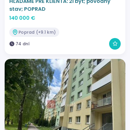
HĽADÁME PRE KLIENTA: 2i byt; pôvodný
stav; POPRAD
140 000 €
Poprad (+9.1 km)
74 dní