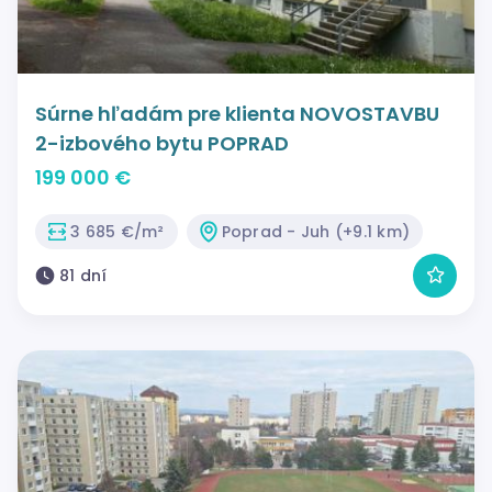
Súrne hľadám pre klienta NOVOSTAVBU
2-izbového bytu POPRAD
199 000 €
3 685 €/m²
Poprad - Juh (+9.1 km)
81 dní