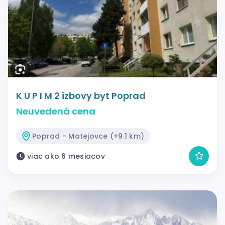
K U P I M 2 izbovy byt Poprad
Neuvedená cena
Poprad - Matejovce (+9.1 km)
viac ako 6 mesiacov