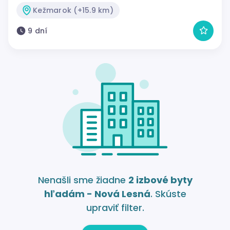
Kežmarok (+15.9 km)
9 dní
Nenašli sme žiadne
2 izbové byty
hľadám - Nová Lesná
. Skúste
upraviť filter.