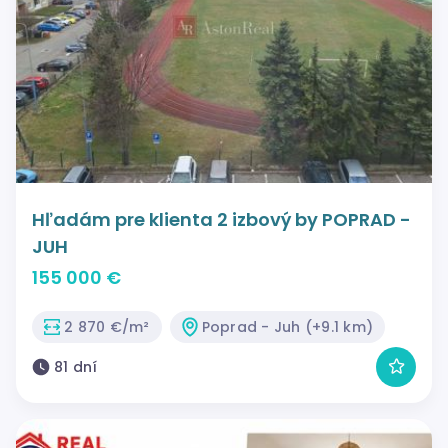
Hľadám pre klienta 2 izbový by POPRAD -
JUH
155 000 €
2 870 €/m²
Poprad - Juh (+9.1 km)
81 dní