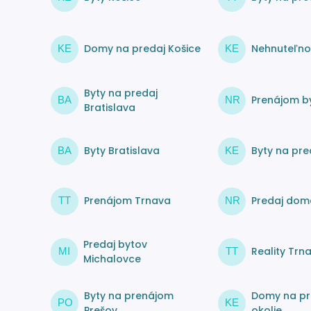
Domy na predaj Košice
Nehnuteľnos
KE
KE
Byty na predaj
Prenájom by
BA
NR
Bratislava
Byty Bratislava
Byty na pre
BA
KE
Prenájom Trnava
Predaj dom
TT
NR
Predaj bytov
Reality Trn
MI
TT
Michalovce
Byty na prenájom
Domy na pr
PO
KE
Prešov
okolie