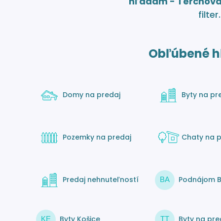
hľadám - Terchov
filter.
Obľúbené h
Domy na predaj
Byty na pr
Pozemky na predaj
Chaty na p
Predaj nehnuteľností
Podnájom B
BA
Byty Košice
Byty na pre
KE
TT