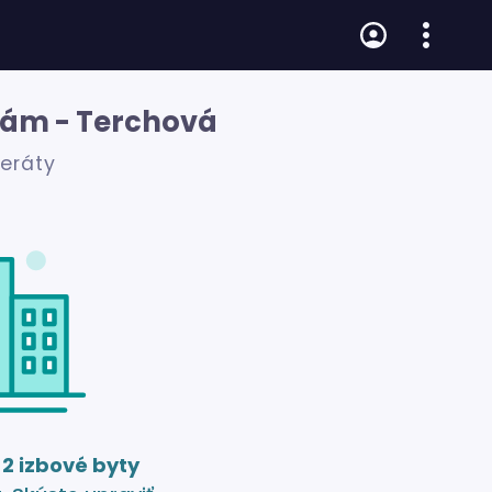
dám - Terchová
zeráty
e
2 izbové byty