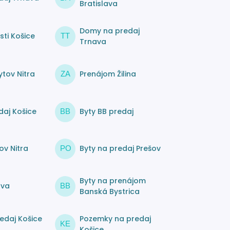
Bratislava
Domy na predaj
ti Košice
TT
Trnava
tov Nitra
Prenájom Žilina
ZA
daj Košice
Byty BB predaj
BB
ov Nitra
Byty na predaj Prešov
PO
Byty na prenájom
ava
BB
Banská Bystrica
edaj Košice
Pozemky na predaj
KE
Košice