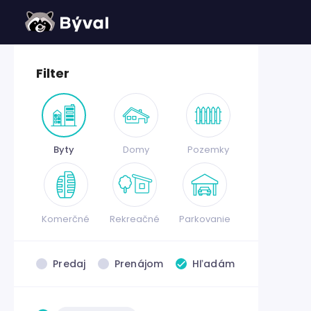
Filter
Byty
Domy
Pozemky
Komerčné
Rekreačné
Parkovanie
Predaj
Prenájom
Hľadám