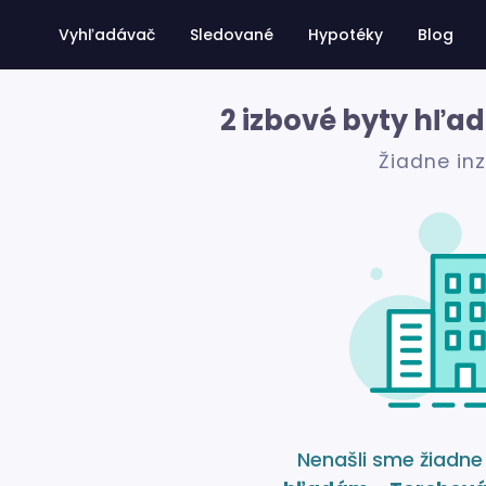
Vyhľadávač
Sledované
Hypotéky
Blog
2 izbové byty hľa
Žiadne in
Nenašli sme žiadn