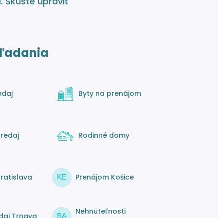
á
. Skúste upraviť
ľadania
edaj
Byty na prenájom
redaj
Rodinné domy
ratislava
Prenájom Košice
KE
Nehnuteľnosti
daj Trnava
BA