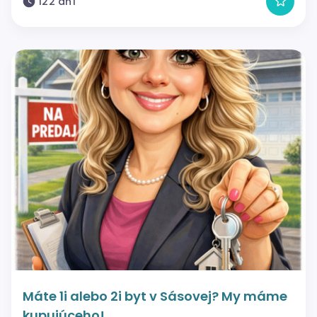
122 dní
Máte 1i alebo 2i byt v Sásovej? My máme
kupujúceho!