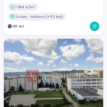
1 964 €/m²
Zvolen - Môťová (+11.3 km)
88 dní