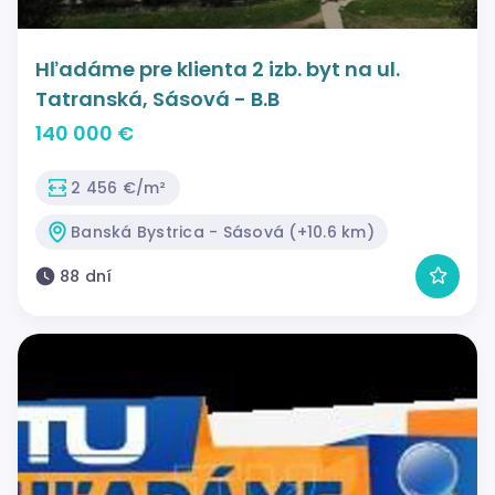
Hľadáme pre klienta 2 izb. byt na ul.
Tatranská, Sásová - B.B
140 000 €
2 456 €/m²
Banská Bystrica - Sásová (+10.6 km)
88 dní