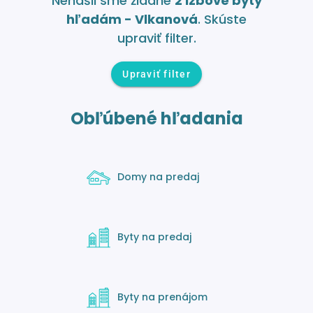
Nenašli sme žiadne
2 izbové byty
hľadám - Vlkanová
. Skúste
upraviť filter.
Upraviť filter
Obľúbené hľadania
Domy na predaj
Byty na predaj
Byty na prenájom