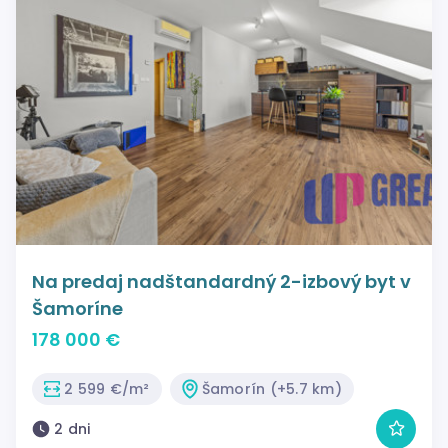
Na predaj nadštandardný 2-izbový byt v
Šamoríne
178 000 €
2 599 €/m²
Šamorín (+5.7 km)
2 dni