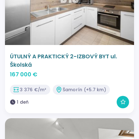
ÚTULNÝ A PRAKTICKÝ 2-IZBOVÝ BYT ul.
Školská
167 000 €
3 376 €/m²
Šamorín (+5.7 km)
1 deň