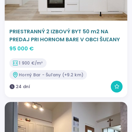
PRIESTRANNÝ 2 IZBOVÝ BYT 50 m2 NA
PREDAJ PRI HORNOM BARE V OBCI ŠUĽANY
95 000 €
1 900 €/m²
Horný Bar - Šuľany (+9.2 km)
24 dní