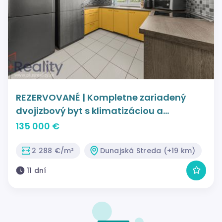
REZERVOVANÉ | Kompletne zariadený
dvojizbový byt s klimatizáciou a
parkovaním v centre mesta Dunajská
135 000 €
Streda na predaj!
2 288 €/m²
Dunajská Streda (+19 km)
11 dní