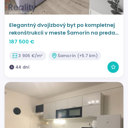
Elegantný dvojizbový byt po kompletnej
rekonštrukcii v meste Šamorín na predaj
!
187 500 €
3 906 €/m²
Šamorín (+5.7 km)
44 dní