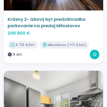
Krásny 2- izbový byt predzáhradka
parkovanie na predaj Miloslavov
206 900 €
4 713 €/m²
Miloslavov (+17.4 km)
9 dní