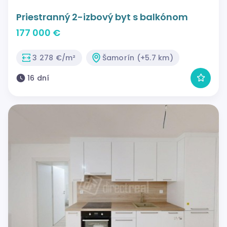
Priestranný 2-izbový byt s balkónom
177 000 €
3 278 €/m²
Šamorín (+5.7 km)
16 dní