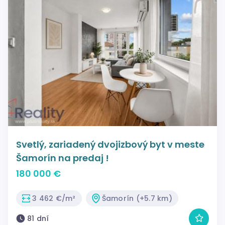
Svetlý, zariadený dvojizbový byt v meste
Šamorín na predaj !
180 000 €
3 462 €/m²
Šamorín (+5.7 km)
81 dní