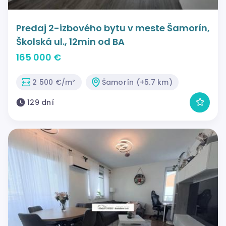
Predaj 2-izbového bytu v meste Šamorín,
Školská ul., 12min od BA
165 000 €
2 500 €/m²
Šamorín (+5.7 km)
129 dní