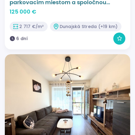
parkovacím miestom a spoločnou
záhradou v Dunajskej Strede na predaj !
125 000 €
2 717 €/m²
Dunajská Streda (+19 km)
6 dní