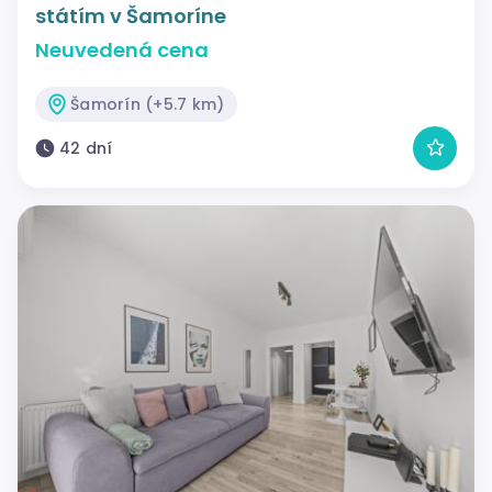
státím v Šamoríne
Neuvedená cena
Šamorín (+5.7 km)
42 dní