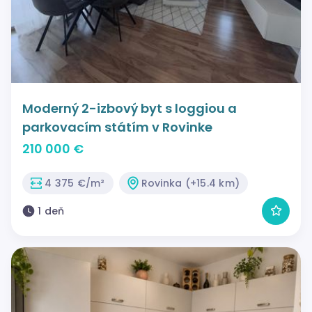
Moderný 2-izbový byt s loggiou a
parkovacím státím v Rovinke
210 000 €
4 375 €/m²
Rovinka (+15.4 km)
1 deň