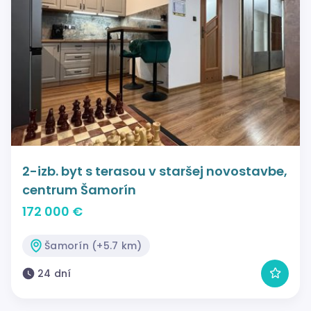
2-izb. byt s terasou v staršej novostavbe,
centrum Šamorín
172 000 €
Šamorín (+5.7 km)
24 dní