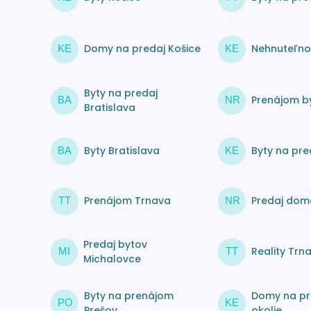
Domy na predaj Košice
Nehnuteľnos
KE
KE
Byty na predaj
Prenájom by
BA
NR
Bratislava
Byty Bratislava
Byty na pre
BA
KE
Prenájom Trnava
Predaj dom
TT
NR
Predaj bytov
Reality Trn
MI
TT
Michalovce
Byty na prenájom
Domy na pr
PO
KE
Prešov
okolie