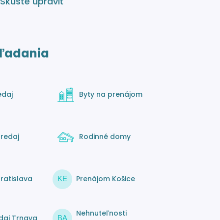
 Skúste upraviť
ľadania
edaj
Byty na prenájom
redaj
Rodinné domy
ratislava
Prenájom Košice
KE
Nehnuteľnosti
daj Trnava
BA