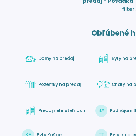
predaj - Posádka
.
filter.
Obľúbené h
Domy na predaj
Byty na pr
Pozemky na predaj
Chaty na p
Predaj nehnuteľností
Podnájom B
BA
Byty Košice
Byty na pre
KE
TT