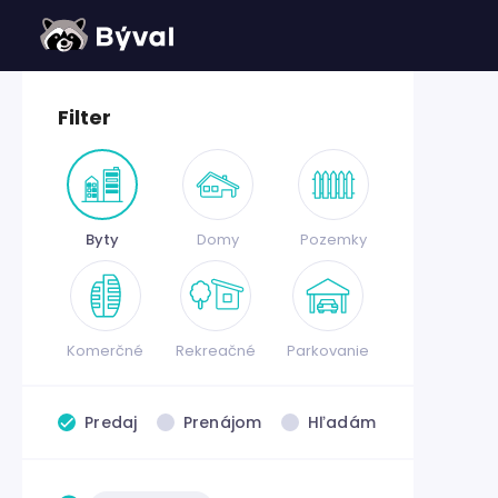
Filter
Byty
Domy
Pozemky
Komerčné
Rekreačné
Parkovanie
Predaj
Prenájom
Hľadám