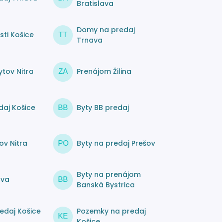
Bratislava
Domy na predaj
ti Košice
TT
Trnava
tov Nitra
Prenájom Žilina
ZA
daj Košice
Byty BB predaj
BB
ov Nitra
Byty na predaj Prešov
PO
Byty na prenájom
ava
BB
Banská Bystrica
edaj Košice
Pozemky na predaj
KE
Košice