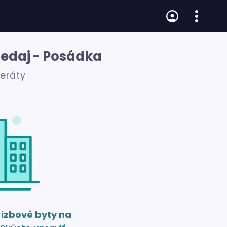
redaj - Posádka
zeráty
 izbové byty na