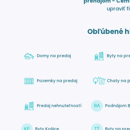
prenájom - Čem
upraviť fi
Obľúbené h
Domy na predaj
Byty na pr
Pozemky na predaj
Chaty na p
Predaj nehnuteľností
Podnájom B
BA
Byty Košice
Byty na pre
KE
TT