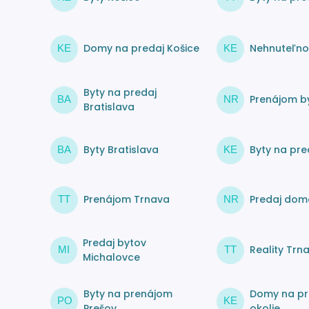
Domy na predaj Košice
Nehnuteľnos
KE
KE
Byty na predaj
Prenájom by
BA
NR
Bratislava
Byty Bratislava
Byty na pre
BA
KE
Prenájom Trnava
Predaj dom
TT
NR
Predaj bytov
Reality Trn
MI
TT
Michalovce
Byty na prenájom
Domy na pr
PO
KE
Prešov
okolie