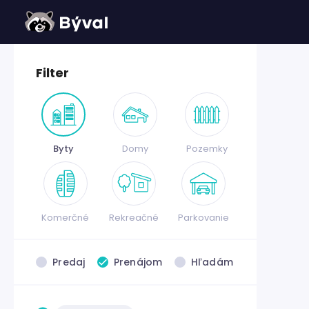
Filter
Byty
Domy
Pozemky
Komerčné
Rekreačné
Parkovanie
Predaj
Prenájom
Hľadám