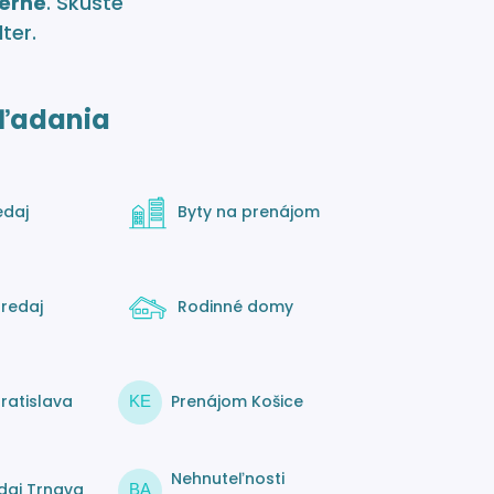
erné
. Skúste
lter.
ľadania
edaj
Byty na prenájom
redaj
Rodinné domy
ratislava
Prenájom Košice
KE
Nehnuteľnosti
daj Trnava
BA