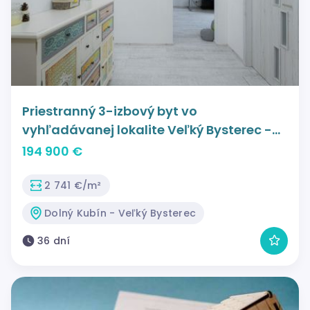
Priestranný 3-izbový byt vo
vyhľadávanej lokalite Veľký Bysterec -
Dolný Kubín
194 900 €
2 741 €/m²
Dolný Kubín - Veľký Bysterec
36 dní