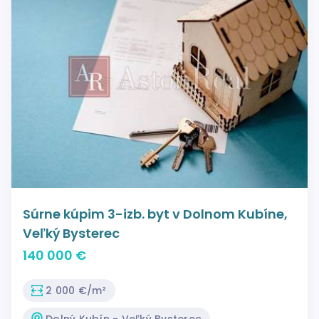
Súrne kúpim 3-izb. byt v Dolnom Kubíne,
Veľký Bysterec
140 000 €
2 000 €/m²
Dolný Kubín - Veľký Bysterec