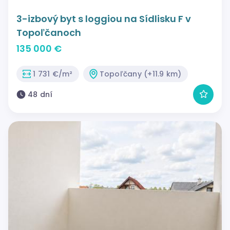
3-izbový byt s loggiou na Sídlisku F v
Topoľčanoch
135 000 €
1 731 €/m²
Topoľčany (+11.9 km)
48 dní