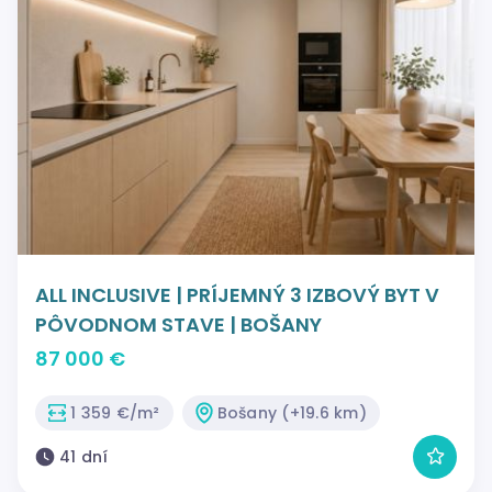
ALL INCLUSIVE | PRÍJEMNÝ 3 IZBOVÝ BYT V
PÔVODNOM STAVE | BOŠANY
87 000 €
1 359 €/m²
Bošany (+19.6 km)
41 dní