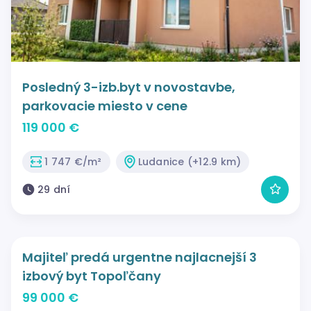
Posledný 3-izb.byt v novostavbe,
parkovacie miesto v cene
119 000 €
1 747 €/m²
Ludanice (+12.9 km)
29 dní
Majiteľ predá urgentne najlacnejší 3
izbový byt Topoľčany
99 000 €