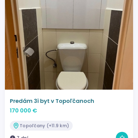
Predám 3i byt v Topoľčanoch
170 000 €
Topoľčany (+11.9 km)
7 dní