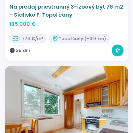
Na predaj priestranný 3-izbový byt 76 m2
- Sídlisko F, Topoľčany
135 000 €
1 776 €/m²
Topoľčany (+11.9 km)
35 dní