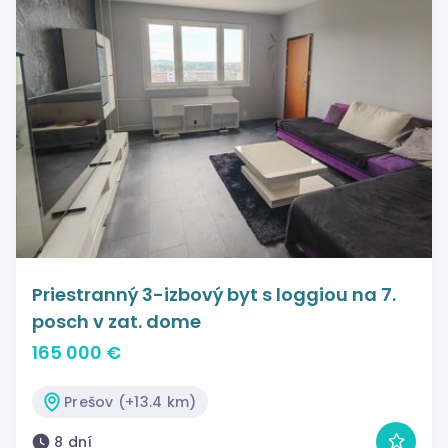
Priestranný 3-izbový byt s loggiou na 7.
posch v zat. dome
165 000 €
Prešov (+13.4 km)
8 dní