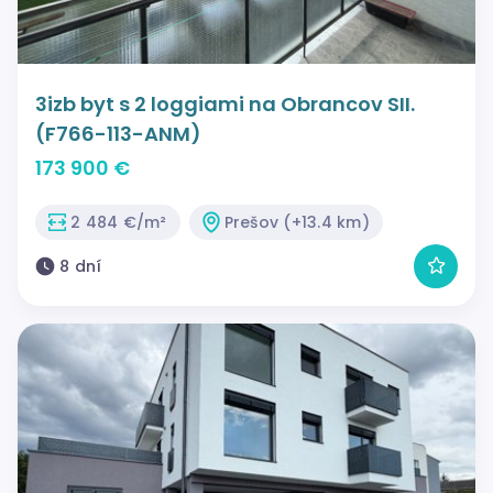
3izb byt s 2 loggiami na Obrancov SII.
(F766-113-ANM)
173 900 €
2 484 €/m²
Prešov (+13.4 km)
8 dní