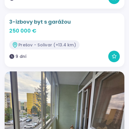
3-izbovy byt s garážou
250 000 €
Prešov - Solivar (+13.4 km)
9 dní