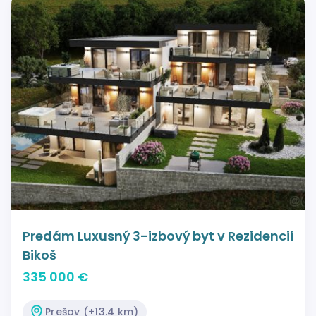
Predám Luxusný 3-izbový byt v Rezidencii
Bikoš
335 000 €
Prešov (+13.4 km)