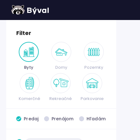
Filter
Byty
Domy
Pozemky
Komerčné
Rekreačné
Parkovanie
Predaj
Prenájom
Hľadám