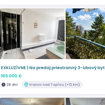
EXKLUZÍVNE | Na predaj priestranný 3-izbový byt
165 000 €
28 dní
Vranov nad Topľou (+13 km)