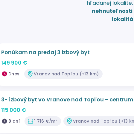
hľadanej lokalite
nehnuteľnosti 
lokalitá
Ponúkam na predaj 3 izbový byt
149 900 €
Dnes
Vranov nad Topľou (+13 km)
3- izbový byt vo Vranove nad Topľou - centrum
115 000 €
8 dní
1 716 €/m²
Vranov nad Topľou (+13 k