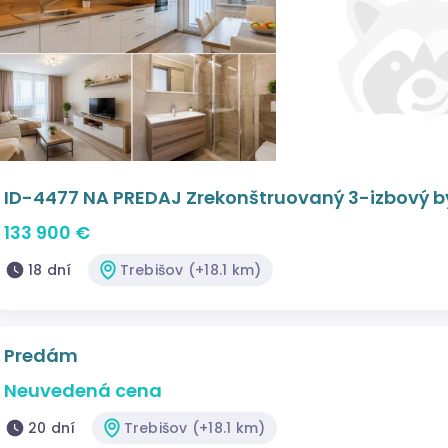
ID-4477 NA PREDAJ Zrekonštruovaný 3-izbový b
133 900 €
18 dní
Trebišov (+18.1 km)
Predám
Neuvedená cena
20 dní
Trebišov (+18.1 km)