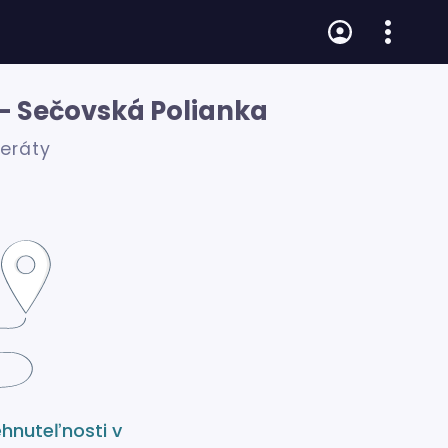
 - Sečovská Polianka
zeráty
ehnuteľnosti v