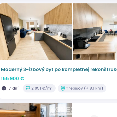
Moderný 3-izbový byt po kompletnej rekonštruk
155 900 €
17 dní
2 051 €/m²
Trebišov (+18.1 km)