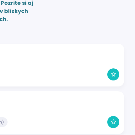
.
Pozrite si aj
v blízkych
ch.
m)