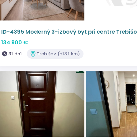
ID-4395 Moderný 3-izbový byt pri centre Trebiš
134 900 €
31 dní
Trebišov (+18.1 km)