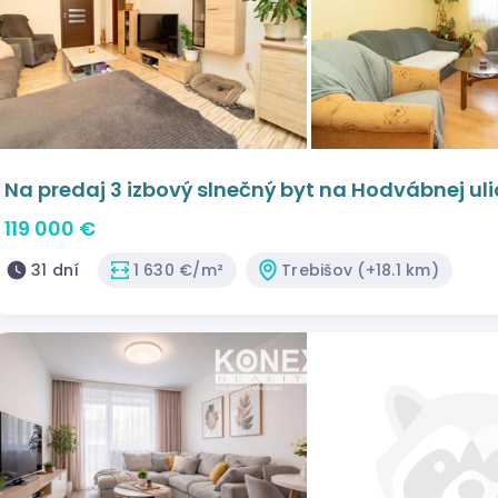
Na predaj 3 izbový slnečný byt na Hodvábnej uli
119 000 €
31 dní
1 630 €/m²
Trebišov (+18.1 km)