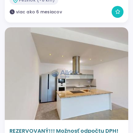
viac ako 6 mesiacov
REZERVOVANÝ!!! Možnosť odpočtu DPH!