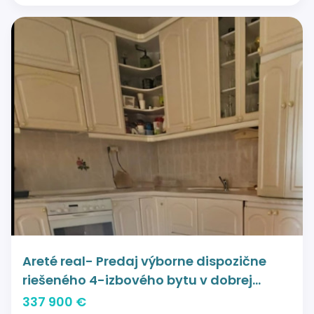
Areté real- Predaj výborne dispozične
riešeného 4-izbového bytu v dobrej
lokalite, ul. Silvánova, Pezinok
337 900 €