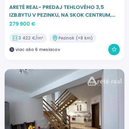
ARETÉ REAL- PREDAJ TEHLOVÉHO 3,5
IZB.BYTU V PEZINKU, NA SKOK CENTRUM,
SLNEČNÝ S VEĽKORYSOU
279 900 €
VÝMEROU,BALKÓN
3 422 €/m²
Pezinok (+8 km)
viac ako 6 mesiacov