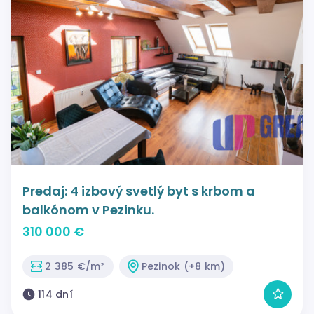
Predaj: 4 izbový svetlý byt s krbom a
balkónom v Pezinku.
310 000 €
2 385 €/m²
Pezinok (+8 km)
114 dní