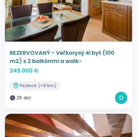
REZERVOVANÝ - Veľkorysý 4i byt (100
m2) s 2 balkónmi a walk-
245 000 €
Pezinok (+8 km)
25 dní