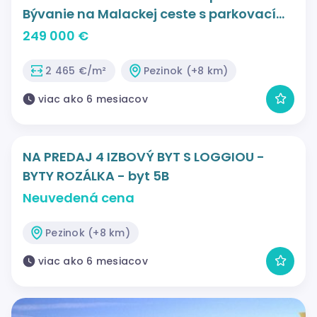
Bývanie na Malackej ceste s parkovacím
miestom v cene!
249 000 €
2 465 €/m²
Pezinok (+8 km)
viac ako 6 mesiacov
NA PREDAJ 4 IZBOVÝ BYT S LOGGIOU -
BYTY ROZÁLKA - byt 5B
Neuvedená cena
Pezinok (+8 km)
viac ako 6 mesiacov