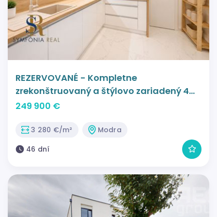
REZERVOVANÉ - Kompletne
zrekonštruovaný a štýlovo zariadený 4
izb. byt
249 900 €
3 280 €/m²
Modra
46 dní