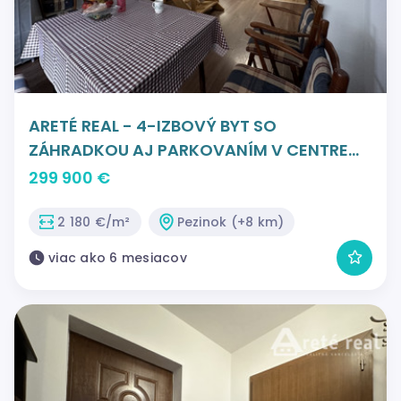
ARETÉ REAL - 4-IZBOVÝ BYT SO
ZÁHRADKOU AJ PARKOVANÍM V CENTRE
MESTA, PEZINOK, HOLUBYHO
299 900 €
2 180 €/m²
Pezinok (+8 km)
viac ako 6 mesiacov