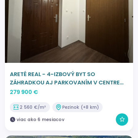
ARETÉ REAL - 4-IZBOVÝ BYT SO
ZÁHRADKOU AJ PARKOVANÍM V CENTRE
MESTA, PEZINOK, HOLUBYHO
279 900 €
2 560 €/m²
Pezinok (+8 km)
viac ako 6 mesiacov