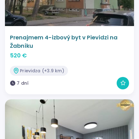
Prenajmem 4-izbový byt v Pievidzi na
Žabníku
520 €
Prievidza (+3.9 km)
7 dní