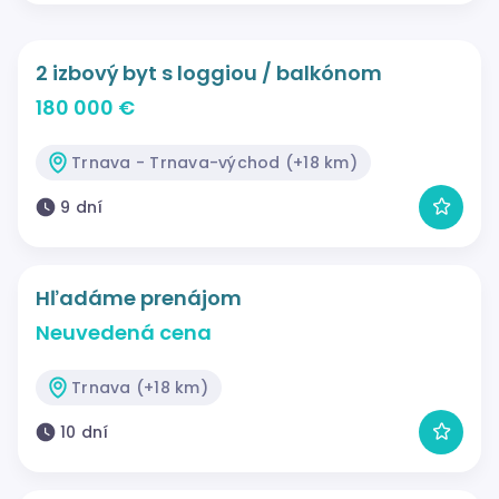
2 izbový byt s loggiou / balkónom
180 000 €
Trnava - Trnava-východ (+18 km)
9 dní
Hľadáme prenájom
Neuvedená cena
Trnava (+18 km)
10 dní