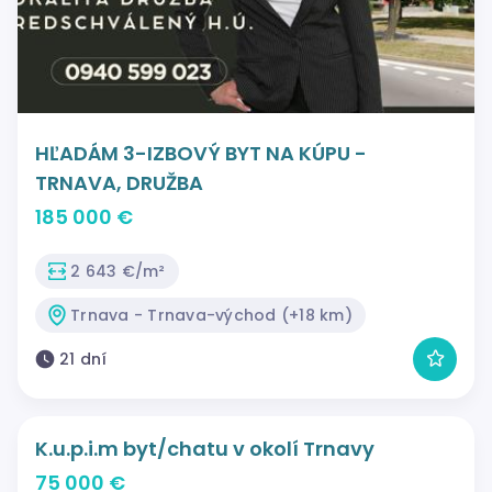
HĽADÁM 3-IZBOVÝ BYT NA KÚPU -
TRNAVA, DRUŽBA
185 000 €
2 643 €/m²
Trnava - Trnava-východ (+18 km)
21 dní
K.u.p.i.m byt/chatu v okolí Trnavy
75 000 €