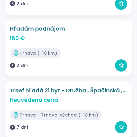
2 dni
Hľadám podnájom
160 €
Trnava (+18 km)
2 dni
Treef hľadá 2i byt - Družba , Špačinská ,…
Neuvedená cena
Trnava - Trnava-východ (+18 km)
7 dní