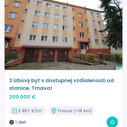
3 izbový byt v dostupnej vzdialenosti od
stanice, Trnava!
200 000 €
2 857 €/m²
Trnava (+18 km)
1 deň