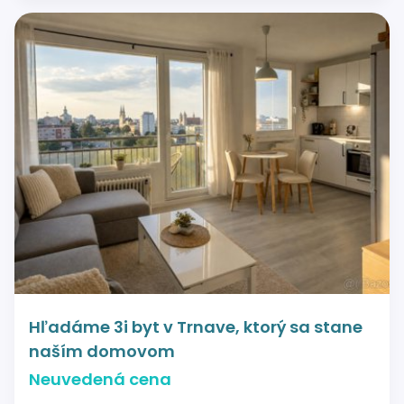
Hľadáme 3i byt v Trnave, ktorý sa stane
naším domovom
Neuvedená cena