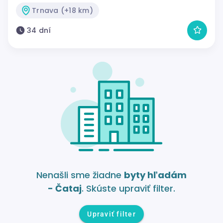
Trnava (+18 km)
34 dní
Nenašli sme žiadne
byty hľadám
- Čataj
. Skúste upraviť filter.
Upraviť filter