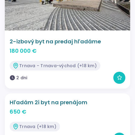
2-izbový byt na predaj hľadáme
180 000 €
Trnava - Trnava-východ (+18 km)
2 dni
Hľadám 2i byt na prenájom
650 €
Trnava (+18 km)